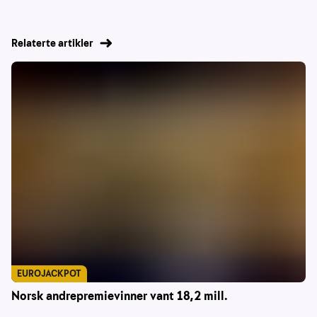
Relaterte artikler
EUROJACKPOT
Norsk andrepremievinner vant 18,2 mill.