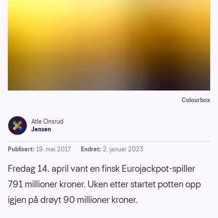
Colourbox
Atle Onsrud
Jensen
Publisert:
19. mai 2017
Endret:
2. januar 2023
Fredag 14. april vant en finsk Eurojackpot-spiller
791 millioner kroner. Uken etter startet potten opp
igjen på drøyt 90 millioner kroner.