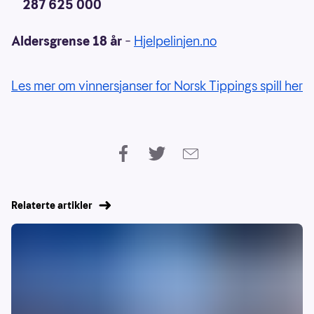
287 625 000
Aldersgrense 18 år
–
Hjelpelinjen.no
Les mer om vinnersjanser for Norsk Tippings spill her
Relaterte artikler