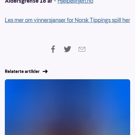
Aldersgrense 18 år
–
Hjelpelinjen.no
Les mer om vinnersjanser for Norsk Tippings spill her
Relaterte artikler