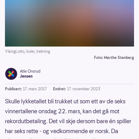
VikingLotto, kuler, trekning
Foto: Marthe Stenberg
Atle Onsrud
Jensen
Publisert:
17. mars 2017
Endret:
17. november 2023
Skulle lykketallet bli trukket ut som ett av de seks
vinnertallene onsdag 22. mars, kan det gå mot
rekordutbetaling. Det vil skje dersom bare én spiller
har seks rette - og vedkommende er norsk. Da