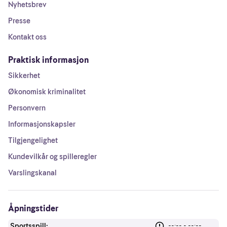
Nyhetsbrev
Presse
Kontakt oss
Praktisk informasjon
Sikkerhet
Økonomisk kriminalitet
Personvern
Informasjonskapsler
Tilgjengelighet
Kundevilkår og spilleregler
Varslingskanal
Åpningstider
Sportsspill:
--:-- - --:--