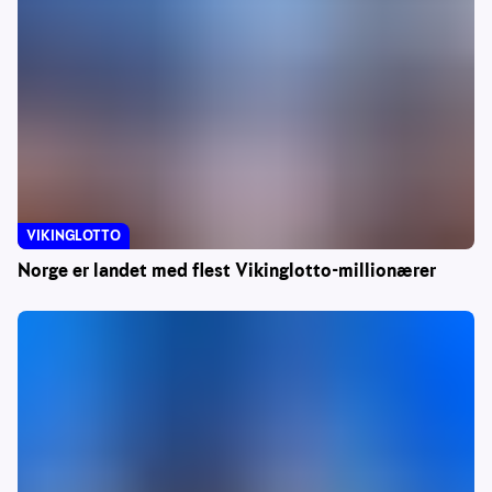
VIKINGLOTTO
Norge er landet med flest Vikinglotto-millionærer