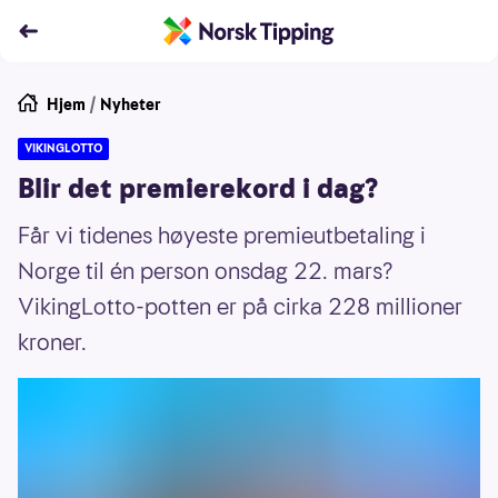
Hjem
/
Nyheter
VIKINGLOTTO
Blir det premierekord i dag?
Får vi tidenes høyeste premieutbetaling i
Norge til én person onsdag 22. mars?
VikingLotto-potten er på cirka 228 millioner
kroner.