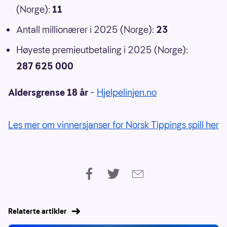
(Norge):
11
Antall millionærer i 2025 (Norge):
23
Høyeste premieutbetaling i 2025 (Norge):
287 625 000
Aldersgrense 18 år
–
Hjelpelinjen.no
Les mer om vinnersjanser for Norsk Tippings spill her
Relaterte artikler