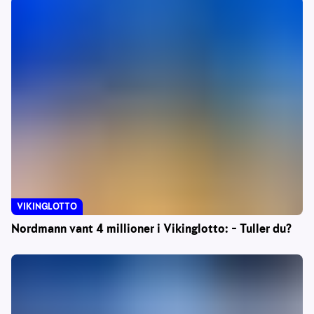
VIKINGLOTTO
Nordmann vant 4 millioner i Vikinglotto: – Tuller du?