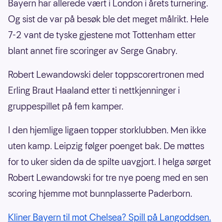
Bayern har allerede vært i London i årets turnering.
Og sist de var på besøk ble det meget målrikt. Hele
7-2 vant de tyske gjestene mot Tottenham etter
blant annet fire scoringer av Serge Gnabry.
Robert Lewandowski deler toppscorertronen med
Erling Braut Haaland etter ti nettkjenninger i
gruppespillet på fem kamper.
I den hjemlige ligaen topper storklubben. Men ikke
uten kamp. Leipzig følger poenget bak. De møttes
for to uker siden da de spilte uavgjort. I helga sørget
Robert Lewandowski for tre nye poeng med en sen
scoring hjemme mot bunnplasserte Paderborn.
Kliner Bayern til mot Chelsea? Spill på Langoddsen.