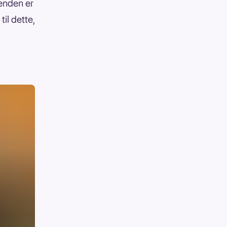
renden er
il dette,