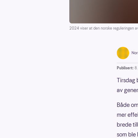
2024 viser at den norske reguleringen av 
Nor
Publisert:
8
Tirsdag 
av gener
Både oms
mer effe
brede til
som ble 