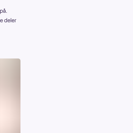
 på.
re deler