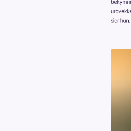
bekymrin
urovekke
sier hun.