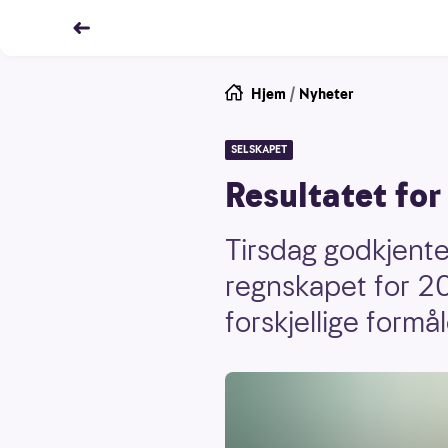
Hjem
/
Nyheter
SELSKAPET
Resultatet for
Tirsdag godkjente
regnskapet for 2
forskjellige formål