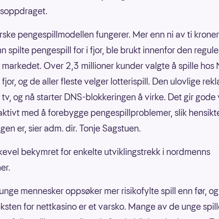
soppdraget.
rske pengespillmodellen fungerer. Mer enn ni av ti krone
spilte pengespill for i fjor, ble brukt innenfor den regule
 markedet. Over 2,3 millioner kunder valgte å spille hos
 fjor, og de aller fleste velger lotterispill. Den ulovlige re
 tv, og nå starter DNS-blokkeringen å virke. Det gir gode v
aktivt med å forebygge pengespillproblemer, slik hensik
gen er, sier adm. dir. Tonje Sagstuen.
ikevel bekymret for enkelte utviklingstrekk i nordmenns
er.
 unge mennesker oppsøker mer risikofylte spill enn før, og
sten for nettkasino er et varsko. Mange av de unge spill