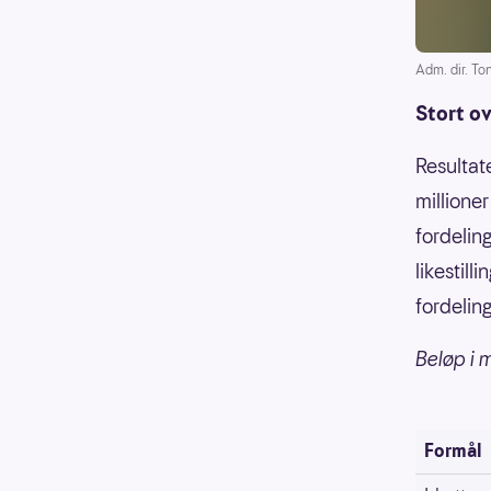
Adm. dir. To
Stort o
Resultat
millioner
fordelin
likestill
fordelin
Beløp i mi
Formål