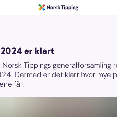
 2024 er klart
 Norsk Tippings generalforsamling r
024. Dermed er det klart hvor mye 
ene får.