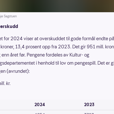
nje Sagstuen
verskudd
et for 2024 viser at overskuddet til gode formål endte p
 kroner, 13,4 prosent opp fra 2023. Det gir 951 mill. kron
g enn året før. Pengene fordeles av Kultur- og
ingsdepartementet i henhold til lov om pengespill. Det er 
gen (avrundet):
ll. kr.
2024
2023