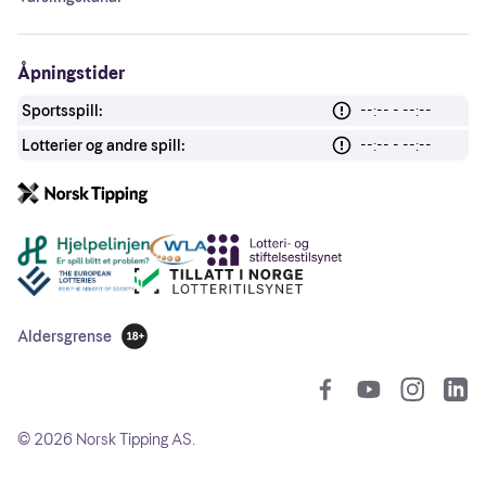
Åpningstider
Sportsspill:
--:-- - --:--
Lotterier og andre spill:
--:-- - --:--
Andre lenker
Aldersgrense
18 år
So
©
2026
Norsk Tipping AS.