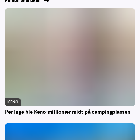
Relaterte artikler
KENO
Per Inge ble Keno-millionær midt på campingplassen