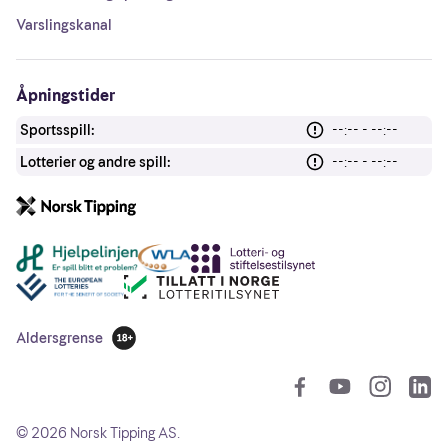
Varslingskanal
Åpningstider
Sportsspill:
--:-- - --:--
Lotterier og andre spill:
--:-- - --:--
Andre lenker
Aldersgrense
18 år
So
©
2026
Norsk Tipping AS.