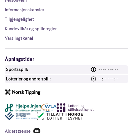
Personvern
Informasjonskapsler
Tilgjengelighet
Kundevilkår og spilleregler
Varslingskanal
Åpningstider
Sportsspill:
--:-- - --:--
Lotterier og andre spill:
--:-- - --:--
Andre lenker
Aldersgrense