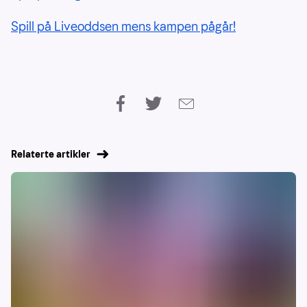
Spill på Liveoddsen mens kampen pågår!
Relaterte artikler