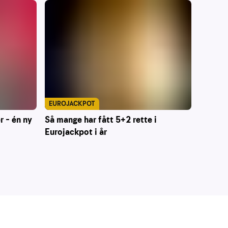
EUROJACKPOT
r – én ny
Så mange har fått 5+2 rette i
Eurojackpot i år