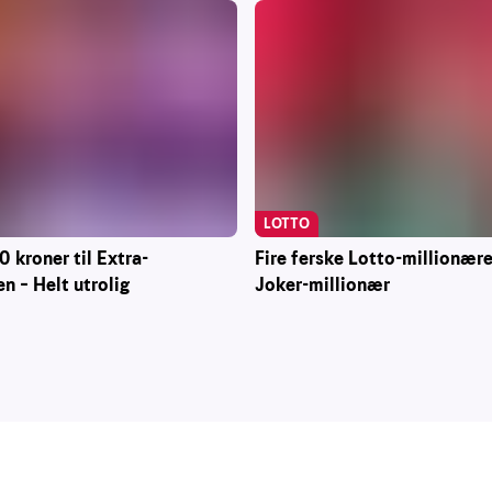
LOTTO
Fire ferske Lotto-millionære
 kroner til Extra-
Joker-millionær
n – Helt utrolig