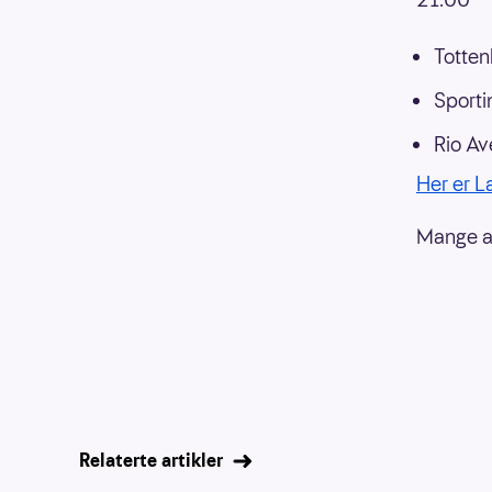
Totten
Sporti
Rio Av
Her er 
Mange a
Relaterte artikler