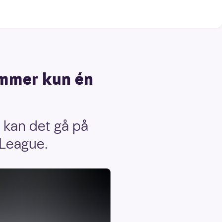
kommer kun én
 kan det gå på
 League.