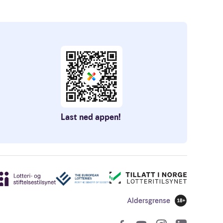
Last ned appen!
Aldersgrense
18 år