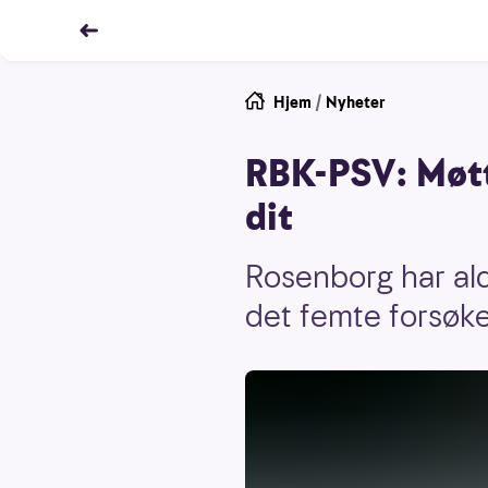
Hjem
/
Nyheter
RBK-PSV: Møtte
dit
Rosenborg har ald
det femte forsøke