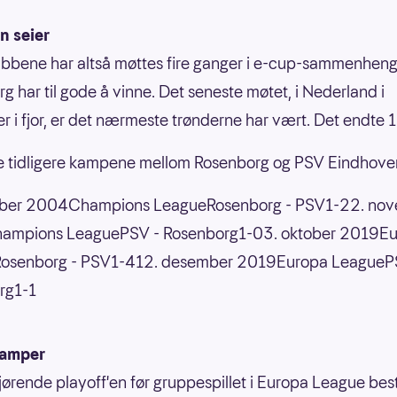
n seier
ubbene har altså møttes fire ganger i e-cup-sammenheng
g har til gode å vinne. Det seneste møtet, i Nederland i
 i fjor, er det nærmeste trønderne har vært. Det endte 1
e tidligere kampene mellom Rosenborg og PSV Eindhove
ober 2004Champions LeagueRosenborg - PSV1-22. no
mpions LeaguePSV - Rosenborg1-03. oktober 2019E
osenborg - PSV1-412. desember 2019Europa LeagueP
rg1-1
kamper
ørende playoff'en før gruppespillet i Europa League bes