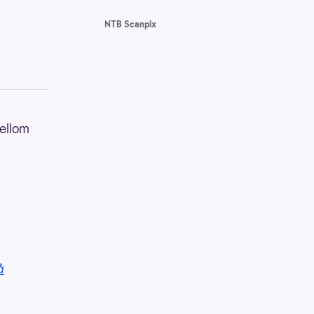
NTB Scanpix
mellom
å