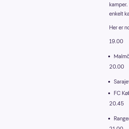
kamper. 
enkelt k
Her er n
19.00
Malmö
20.00
Saraje
FC Køb
20.45
Ranger
21.00