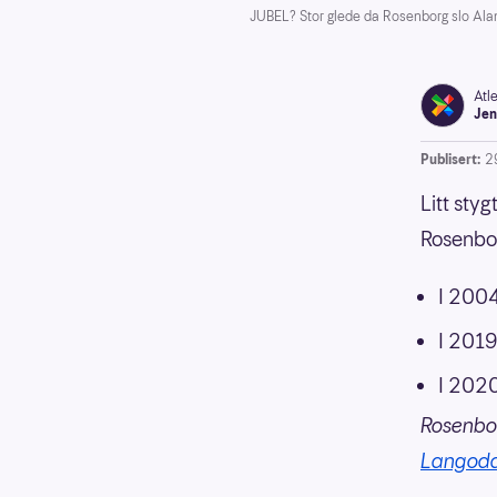
JUBEL? Stor glede da Rosenborg slo Alan
Atl
Jen
Publisert:
2
Litt sty
Rosenbo
I 2004
I 2019
I 2020
Rosenbor
Langod