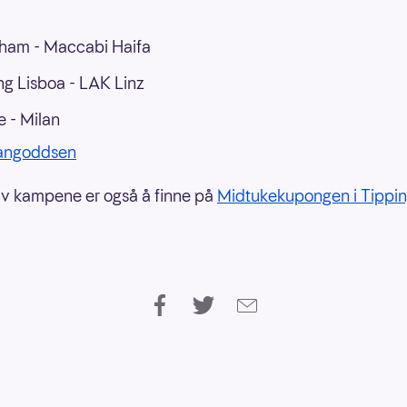
ham - Maccabi Haifa
ng Lisboa - LAK Linz
e - Milan
Langoddsen
v kampene er også å finne på
Midtukekupongen i Tippi