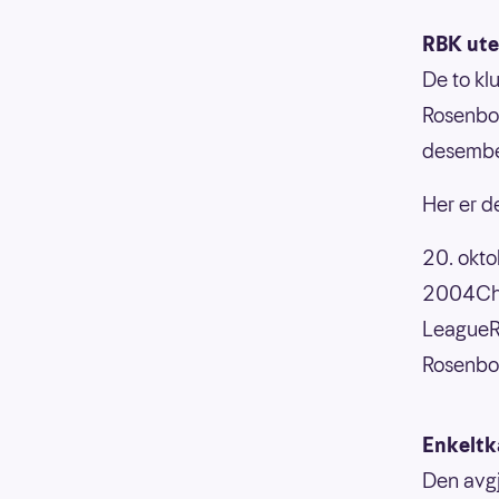
RBK ute
De to kl
Rosenbor
desember
Her er d
20. okt
2004Cha
LeagueR
Rosenbo
Enkelt
Den avgj