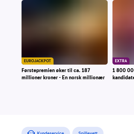
EUROJACKPOT
EXTRA
Førstepremien øker til ca. 187
1 800 000
millioner kroner - En norsk millionær
kandidate
Kundeservice
Spillevett