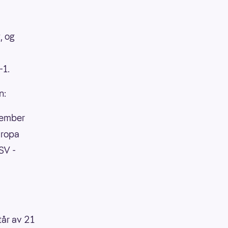
, og
-1.
n:
vember
uropa
SV -
tår av 21