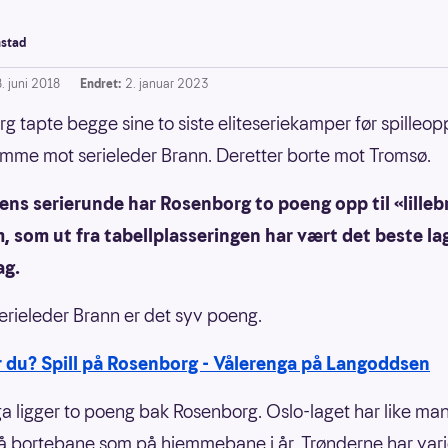
stad
. juni 2018
Endret:
2. januar 2023
g tapte begge sine to siste eliteseriekamper før spilleop
emme mot serieleder Brann. Deretter borte mot Tromsø.
ens serierunde har Rosenborg to poeng opp til «lilleb
 som ut fra tabellplasseringen har vært det beste lag
ag.
serieleder Brann er det syv poeng.
r du? Spill på Rosenborg - Vålerenga på Langoddsen
a ligger to poeng bak Rosenborg. Oslo-laget har like ma
 bortebane som på hjemmebane i år. Trønderne har var