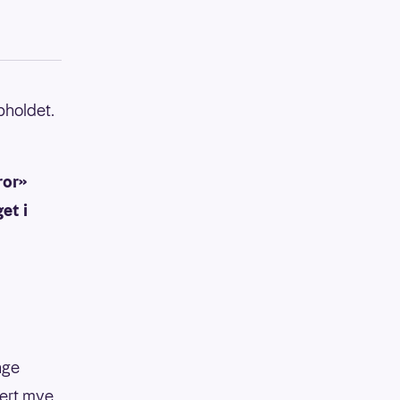
pholdet.
ror»
et i
nge
iert mye