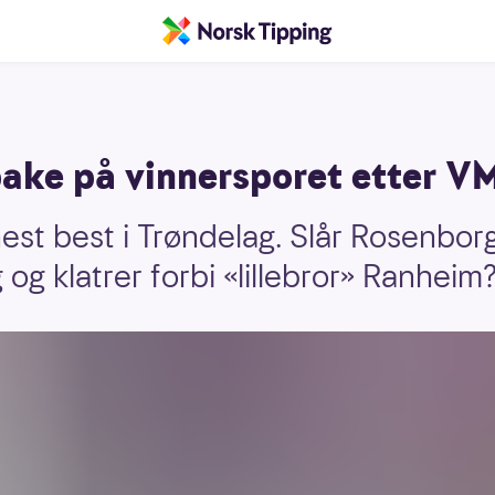
bake på vinnersporet etter V
nest best i Trøndelag. Slår Rosenbor
og klatrer forbi «lillebror» Ranheim