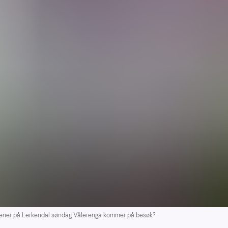
cener på Lerkendal søndag Vålerenga kommer på besøk?