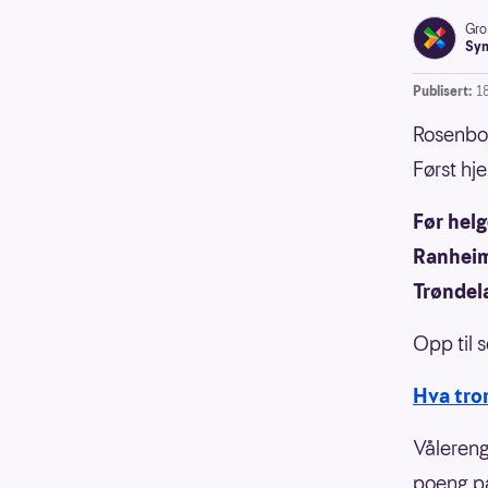
Gro
Syn
Publisert:
18
Rosenbor
Først hj
Før helg
Ranheim,
Trøndel
Opp til 
Hva tro
Vålereng
poeng på