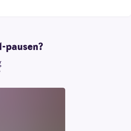
M-pausen?
g
?