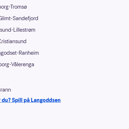
borg-Tromsø
Glimt-Sandefjord
und-Lillestrøm
Kristiansund
sgodset-Ranheim
borg-Vålerenga
rann
r du? Spill på Langoddsen