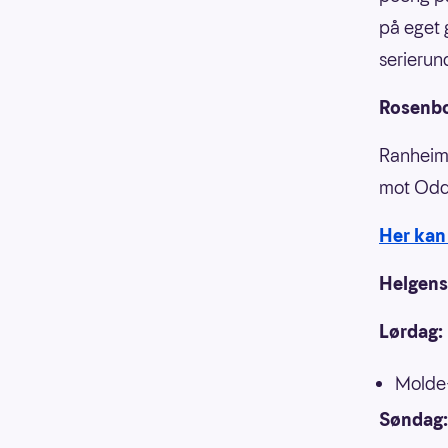
på eget 
serierun
Rosenbo
Ranheim 
mot Odd
Her kan 
Helgens
Lørdag:
Molde
Søndag: