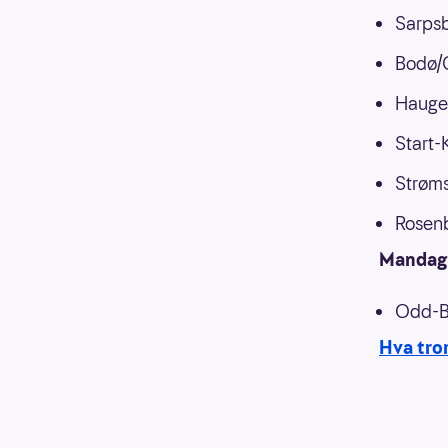
Sarps
Bodø/
Hauges
Start-
Strøm
Rosen
Mandag
Odd-B
Hva tro