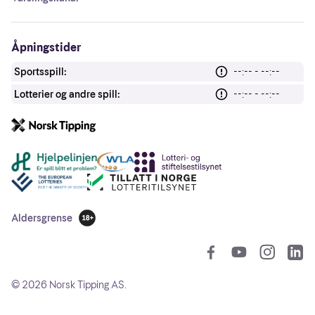
Åpningstider
Sportsspill:
--:-- - --:--
Lotterier og andre spill:
--:-- - --:--
Andre lenker
Aldersgrense
18 år
So
©
2026
Norsk Tipping AS.