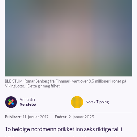
BLE STUM: Runar Sanberg fra Finnmark vant over 8,3 millioner kroner på
VikingLotto. -Dette gir meg frihet!
Anne Siri
Norsk Tipping
Nørstebø
Publisert:
11. januar 2017
Endret:
2. januar 2023
To heldige nordmenn prikket inn seks riktige tall i