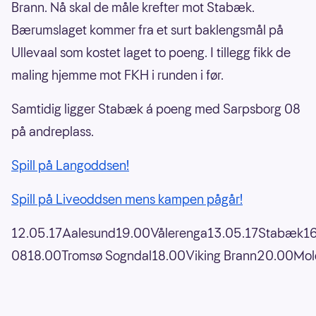
Brann. Nå skal de måle krefter mot Stabæk.
Bærumslaget kommer fra et surt baklengsmål på
Ullevaal som kostet laget to poeng. I tillegg fikk de
maling hjemme mot FKH i runden i før.
Samtidig ligger Stabæk á poeng med Sarpsborg 08
på andreplass.
Spill på Langoddsen!
Spill på Liveoddsen mens kampen pågår!
12.05.17Aalesund19.00Vålerenga13.05.17Stabæk16.
0818.00Tromsø Sogndal18.00Viking Brann20.00Mo