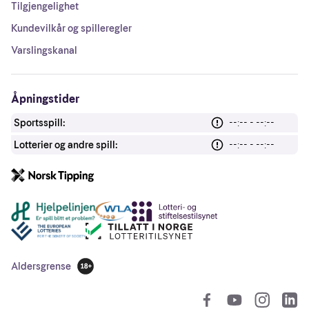
Tilgjengelighet
Kundevilkår og spilleregler
Varslingskanal
Åpningstider
Sportsspill:
--:-- - --:--
Lotterier og andre spill:
--:-- - --:--
Andre lenker
Aldersgrense
18 år