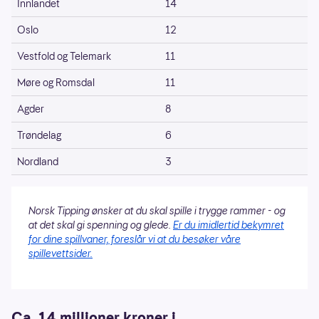
Innlandet
14
Oslo
12
Vestfold og Telemark
11
Møre og Romsdal
11
Agder
8
Trøndelag
6
Nordland
3
Norsk Tipping ønsker at du skal spille i trygge rammer - og
at det skal gi spenning og glede.
Er du imidlertid bekymret
for dine spillvaner, foreslår vi at du besøker våre
spillevettsider.
Ca. 14 millioner kroner i