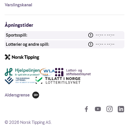
Varslingskanal
Åpningstider
Sportsspill:
--:-- - --:--
Lotterier og andre spill:
--:-- - --:--
Andre lenker
Aldersgrense
18 år
So
©
2026
Norsk Tipping AS.