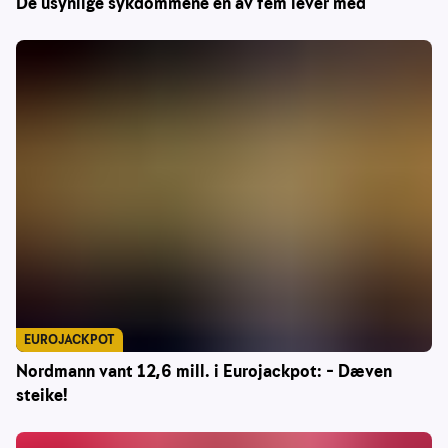
De usynlige sykdommene én av fem lever med
EUROJACKPOT
Nordmann vant 12,6 mill. i Eurojackpot: – Dæven
steike!