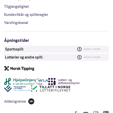
Tilgjengelighet
Kundevilkår og spilleregler
Varslingskanal
Åpningstider
Sportsspill:
--:-- - --:--
Lotterier og andre spill:
--:-- - --:--
Andre lenker
Aldersgrense
18 år