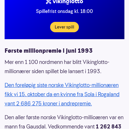
Spillefrist onsdag kl. 18:00
Lever spill
Første millionpremie i juni 1993
Mer enn 1 100 nordmenn har blitt Vikinglotto-
millionærer siden spillet ble lansert i 1993.
Den foreløpig siste norske Vikinglotto-millionæren
fikk vi 15. oktober da en kvinne fra Sola i Rogaland
vant 2 686 275 kroner i andrepremie.
Den aller første norske Vikinglotto-millioæren var en
mann fra Gausdal. Vedkommende vant
1 262 843