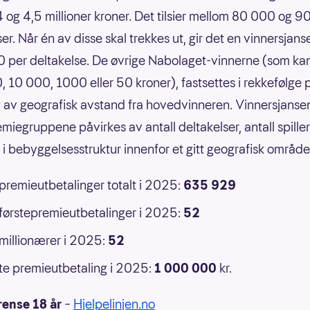
 og 4,5 millioner kroner. Det tilsier mellom 80 000 og 
er. Når én av disse skal trekkes ut, gir det en vinnersjans
 per deltakelse. De øvrige Nabolaget-vinnerne (som ka
 10 000, 1000 eller 50 kroner), fastsettes i rekkefølge 
 av geografisk avstand fra hovedvinneren. Vinnersjansen
emiegruppene påvirkes av antall deltakelser, antall spille
r i bebyggelsesstruktur innenfor et gitt geografisk område
 premieutbetalinger totalt i 2025:
635 929
 førstepremieutbetalinger i 2025:
52
 millionærer i 2025:
52
e premieutbetaling i 2025:
1 000 000
kr.
rense 18 år
–
Hjelpelinjen.no