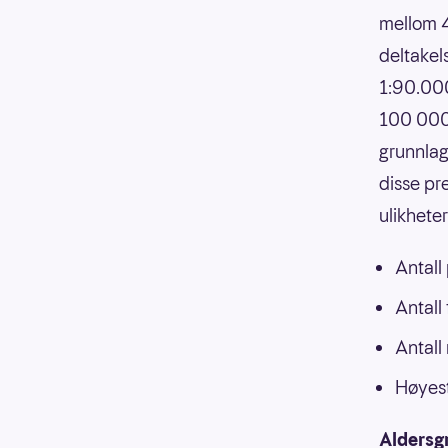
mellom 4
deltakels
1:90.000
100 000,
grunnlag
disse pr
ulikhete
Antall
Antall
Antall
Høyest
Aldersg