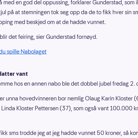
å med en god del oppussing, forklarer Gunderstad, som 
kjul på at stemningen tok seg opp da de to fikk hver sin s
pping med beskjed om at de hadde vunnet.
 blir det feiring, sier Gunderstad fornøyd.
du spille Nabolaget
datter vant
mme hos en annen nabo ble det dobbel jubel fredag 2. 
r unna hovedvinneren bor nemlig Olaug Karin Kloster (
 Linda Kloster Pettersen (37), som også vant 100.000 k
 fikk sms trodde jeg at jeg hadde vunnet 50 kroner, så k