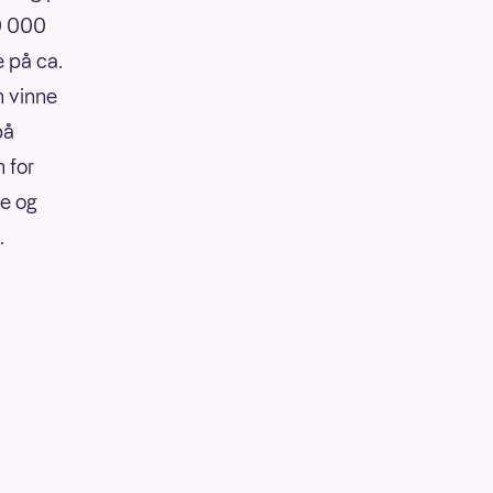
90 000
e på ca.
n vinne
på
 for
re og
.