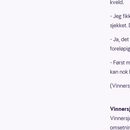
kveld.
- Jeg fi
sjekket. 
- Ja, de
foreløpig
- Først 
kan nok h
(Vinnersj
Vinners
Vinnersj
omsetnin