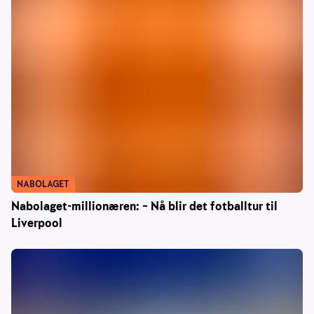
NABOLAGET
Nabolaget-millionæren: – Nå blir det fotballtur til
Liverpool