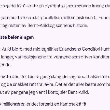
 seg da for å starte en dyrebutikk, som sønnen kunne driv
grammet trekkes det paralleller mellom historien til Erla
i og resten av Bernt-Arild og sønnens historie.
este belønningen
-Arild bidro med midler, slik at Erlandsens Conditori kun
 lenger, var reaksjonene fra vennene som driver konditor
dende.
 møtte dem for første gang slang de seg rundt halsen min.
og de snakket rett fra levra. Det er det aller beste som h
t av pengene jeg vant i Lotto, sier Bent-Arild.
o-millionæren er det fortsatt en kampsak å få