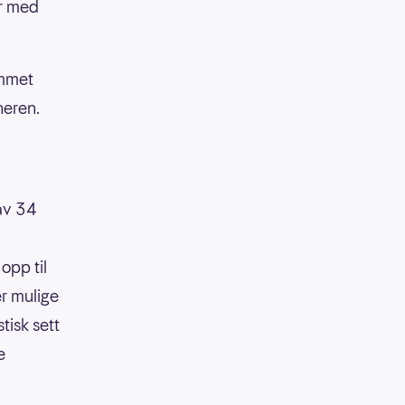
år med
ammet
neren.
 av 34
opp til
er mulige
tisk sett
e