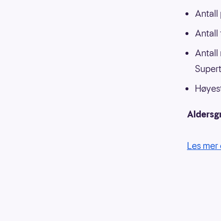
Antall
Antall
Antall
Supert
Høyest
Aldersg
Les mer 