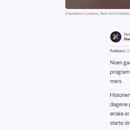
Erlandsens Conditori, Bent-Arild Kildebo, 
Pern
Sto
Publisert:
2
Noen gan
programm
mars.
Historie
dagene p
ønske er
starte si