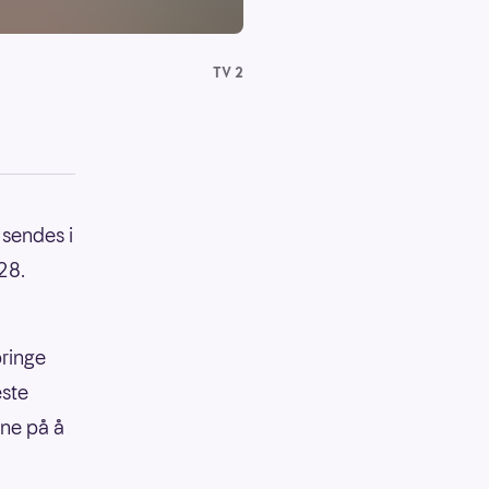
TV 2
 sendes i
28.
bringe
este
ine på å