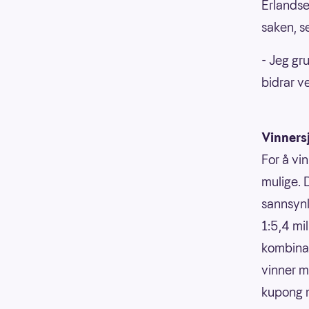
Erlandse
saken, s
- Jeg gr
bidrar ve
Vinners
For å vin
mulige. 
sannsynli
1:5,4 mi
kombinasj
vinner m
kupong m