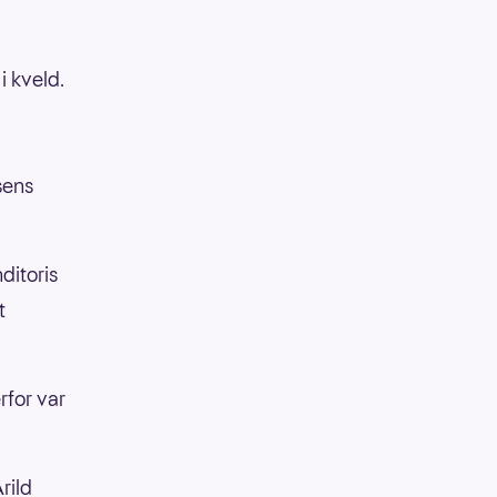
i kveld.
sens
ditoris
t
rfor var
rild