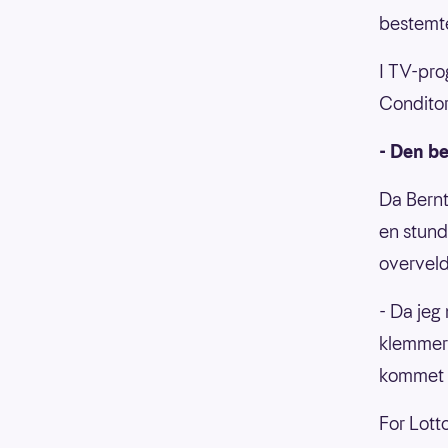
bestemte
I TV-pro
Conditor
- Den b
Da Bernt
en stund
overvel
- Da jeg
klemmer 
kommet u
For Lott