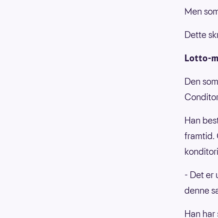
Men som d
Dette skr
Lotto-m
Den som 
Conditor
Han best
framtid.
konditori
- Det er 
denne sak
Han har 