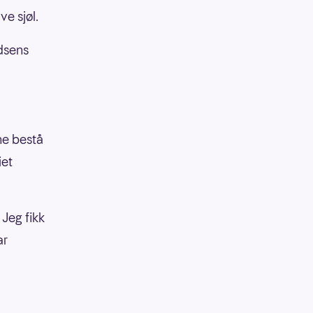
e sjøl.
ndsens
ne bestå
iet
 Jeg fikk
ar