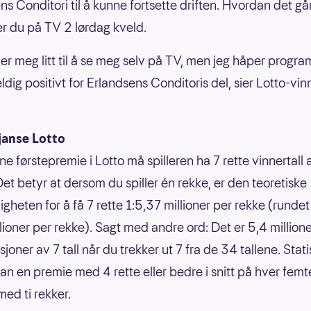
ns Conditori til å kunne fortsette driften. Hvordan det g
er du på TV 2 lørdag kveld.
uer meg litt til å se meg selv på TV, men jeg håper progr
ldig positivt for Erlandsens Conditoris del, sier Lotto-vin
janse Lotto
ne førstepremie i Lotto må spilleren ha 7 rette vinnertall
Det betyr at dersom du spiller én rekke, er den teoretiske
gheten for å få 7 rette 1:5,37 millioner per rekke (rundet 
llioner per rekke). Sagt med andre ord: Det er 5,4 million
oner av 7 tall når du trekker ut 7 fra de 34 tallene. Statis
an en premie med 4 rette eller bedre i snitt på hver femt
ed ti rekker.