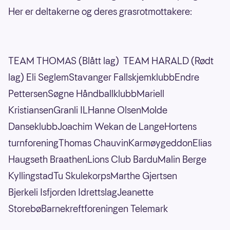
Her er deltakerne og deres grasrotmottakere:
TEAM THOMAS (Blått lag) TEAM HARALD (Rødt
lag) Eli SeglemStavanger FallskjemklubbEndre
PettersenSøgne HåndballklubbMariell
KristiansenGranli ILHanne OlsenMolde
DanseklubbJoachim Wekan de LangeHortens
turnforeningThomas ChauvinKarmøygeddonElias
Haugseth BraathenLions Club BarduMalin Berge
KyllingstadTu SkulekorpsMarthe Gjertsen
Bjerkeli Isfjorden IdrettslagJeanette
StorebøBarnekreftforeningen Telemark