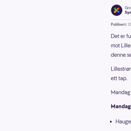
Gro
Syn
Publisert:
1
Det er fu
mot Lill
denne se
Lillestrø
ett tap.
Mandag f
Mandage
Hauge