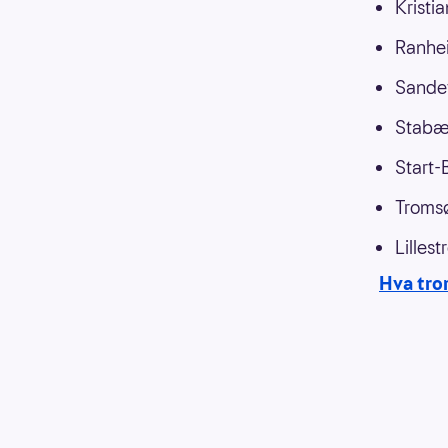
Kristi
Ranhe
Sande
Stab
Start-
Troms
Lilles
Hva tro