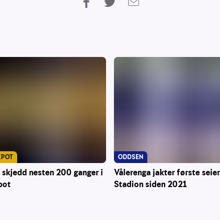
KPOT
ODDSEN
 skjedd nesten 200 ganger i
Vålerenga jakter første seie
pot
Stadion siden 2021