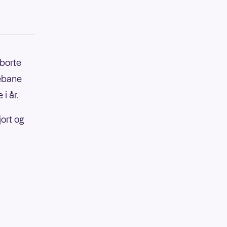
 borte
tebane
i år.
jort og