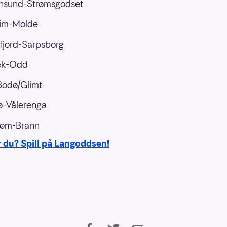
ansund-Strømsgodset
im-Molde
fjord-Sarpsborg
æk-Odd
Bodø/Glimt
ø-Vålerenga
trøm-Brann
r du? Spill på Langoddsen!