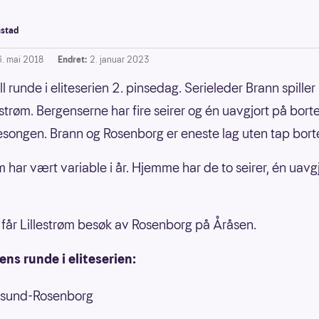
stad
6. mai 2018
Endret:
2. januar 2023
ll runde i eliteserien 2. pinsedag. Serieleder Brann spiller
estrøm. Bergenserne har fire seirer og én uavgjort på bor
songen. Brann og Rosenborg er eneste lag uten tap borte 
m har vært variable i år. Hjemme har de to seirer, én uavg
år Lillestrøm besøk av Rosenborg på Åråsen.
ns runde i eliteserien:
sund-Rosenborg