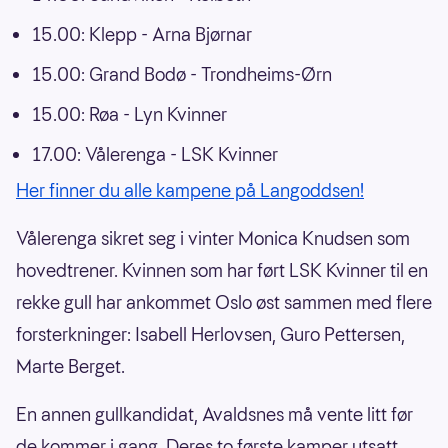
15.00: Klepp - Arna Bjørnar
15.00: Grand Bodø - Trondheims-Ørn
15.00: Røa - Lyn Kvinner
17.00: Vålerenga - LSK Kvinner
Her finner du alle kampene på Langoddsen!
Vålerenga sikret seg i vinter Monica Knudsen som
hovedtrener. Kvinnen som har ført LSK Kvinner til en
rekke gull har ankommet Oslo øst sammen med flere
forsterkninger: Isabell Herlovsen, Guro Pettersen,
Marte Berget.
En annen gullkandidat, Avaldsnes må vente litt før
de kommer i gang. Deres to første kamper utsatt.