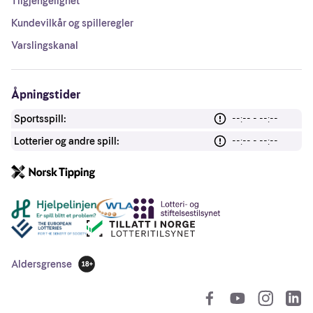
Tilgjengelighet
Kundevilkår og spilleregler
Varslingskanal
Åpningstider
Sportsspill:
--:-- - --:--
Lotterier og andre spill:
--:-- - --:--
Andre lenker
Aldersgrense
18 år
So