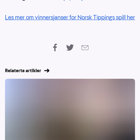
Les mer om vinnersjanser for Norsk Tippings spill her
Relaterte artikler