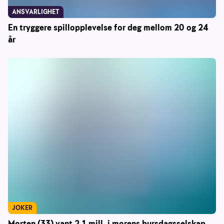
ANSVARLIGHET
En tryggere spillopplevelse for deg mellom 20 og 24
år
JOKER
Morten (33) vant 2,1 mill. i morens bursdagsselskap