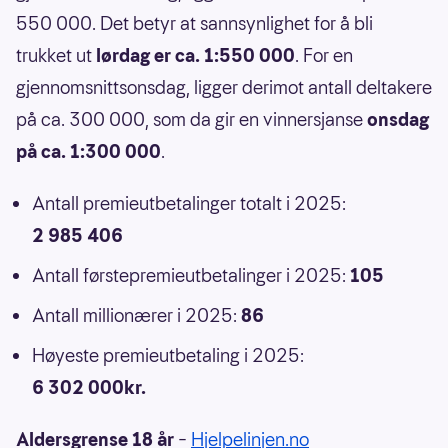
550 000. Det betyr at sannsynlighet for å bli
trukket ut
lørdag er ca. 1:550 000
. For en
gjennomsnittsonsdag, ligger derimot antall deltakere
på ca. 300 000, som da gir en vinnersjanse
onsdag
på ca. 1:300 000
.
Antall premieutbetalinger totalt i 2025:
2 985 406
Antall førstepremieutbetalinger i 2025:
105
Antall millionærer i 2025:
86
Høyeste premieutbetaling i 2025:
6 302 000kr.
Aldersgrense 18 år
–
Hjelpelinjen.no