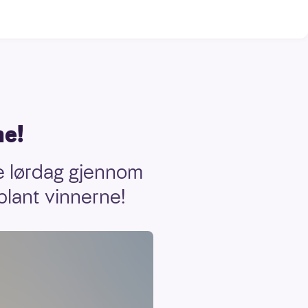
ne!
te lørdag gjennom
 blant vinnerne!