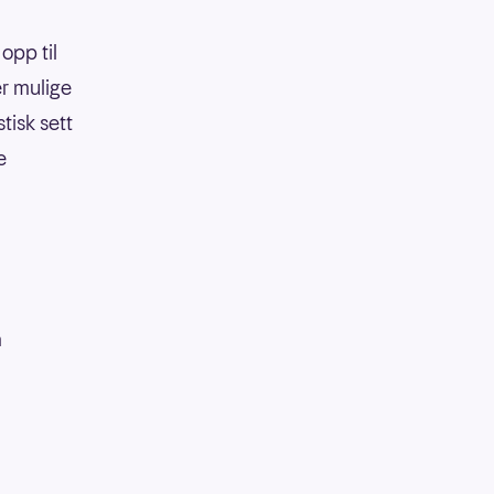
opp til
er mulige
tisk sett
e
å