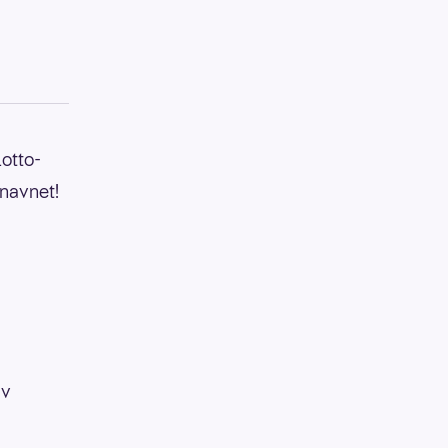
otto-
rnavnet!
av