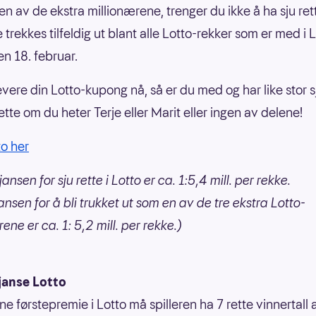
 en av de ekstra millionærene, trenger du ikke å ha sju ret
trekkes tilfeldig ut blant alle Lotto-rekker som er med i 
en 18. februar.
evere din Lotto-kupong nå, så er du med og har like stor sj
rette om du heter Terje eller Marit eller ingen av delene!
to her
ansen for sju rette i Lotto er ca. 1:5,4 mill. per rekke.
ansen for å bli trukket ut som en av de tre ekstra Lotto-
ene er ca. 1: 5,2 mill. per rekke.)
janse Lotto
ne førstepremie i Lotto må spilleren ha 7 rette vinnertall