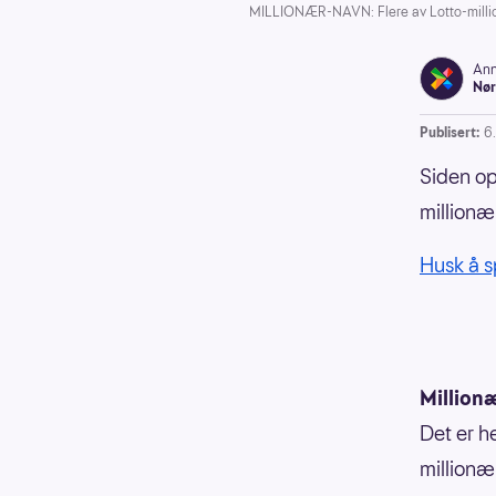
MILLIONÆR-NAVN: Flere av Lotto-millio
Ann
Nør
Publisert:
6
Siden op
millionæ
Husk å sp
Million
Det er he
millionæ