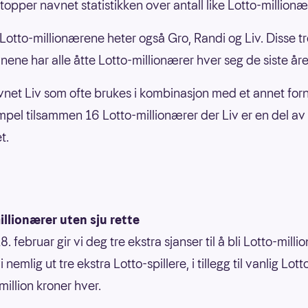
opper navnet statistikken over antall like Lotto-million
 Lotto-millionærene heter også Gro, Randi og Liv. Disse t
nene har alle åtte Lotto-millionærer hver seg de siste år
net Liv som ofte brukes i kombinasjon med et annet for
mpel tilsammen 16 Lotto-millionærer der Liv er en del av
t.
llionærer uten sju rette
. februar gir vi deg tre ekstra sjanser til å bli Lotto-milli
i nemlig ut tre ekstra Lotto-spillere, i tillegg til vanlig Lot
million kroner hver.