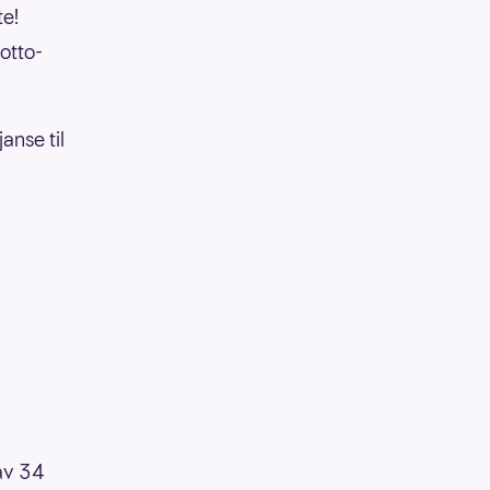
te!
Lotto-
anse til
 av 34