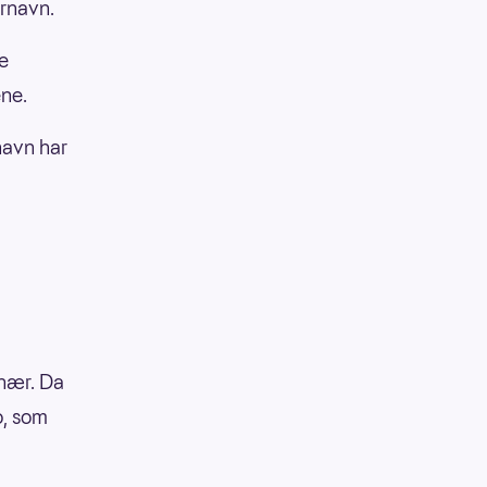
ærnavn.
re
ene.
navn har
onær. Da
to, som