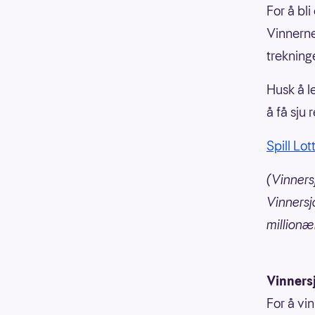
For å bli
Vinnerne 
trekning
Husk å l
å få sju 
Spill Lot
(Vinnersj
Vinnersj
millionær
Vinners
For å vin