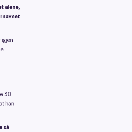
et alene,
fornavnet
 igjen
ne.
de 30
 at han
e så