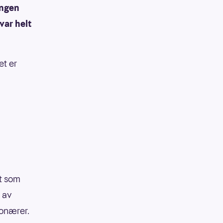
ingen
var helt
et er
it som
 av
ionærer.