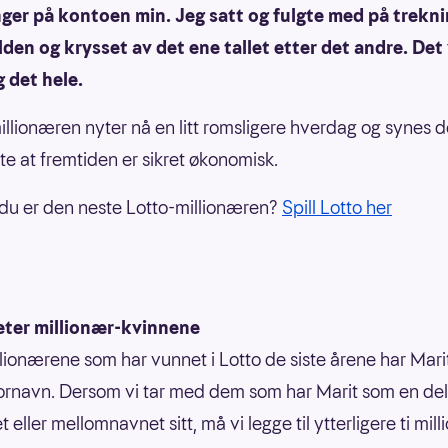
ger på kontoen min. Jeg satt og fulgte med på trekn
den og krysset av det ene tallet etter det andre. Det 
g det hele.
lionæren nyter nå en litt romsligere hverdag og synes d
ite at fremtiden er sikret økonomisk.
du er den neste Lotto-millionæren?
Spill Lotto her
eter millionær-kvinnene
llionærene som har vunnet i Lotto de siste årene har Mar
ornavn. Dersom vi tar med dem som har Marit som en del
 eller mellomnavnet sitt, må vi legge til ytterligere ti mill