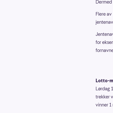
Dermed t
Flere av
jentenav
Jentenav
for ekse
fornavne
Lotto-mi
Lørdag 18
trekker v
vinner 1 