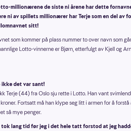
tto-millionærene de siste ni årene har dette fornavn
ere ni av spillets millionærer har Terje som en del av 
llomnavnet sitt!
vnet som kommer på plass nummer to over navn som går
annlige Lotto-vinnerne er Bjørn, etterfulgt av Kjell og Ar
 ikke det var sant!
ikk Terje (44) fra Oslo sju rette i Lotto. Han vant svimlen
 kroner. Fortsatt må han klype seg litt i armen for å forstå
et så mye penger.
t tok lang tid før jeg i det hele tatt forstod at jeg hadd