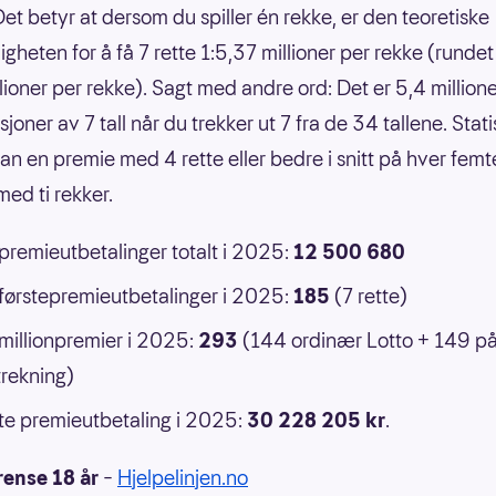
Det betyr at dersom du spiller én rekke, er den teoretiske
gheten for å få 7 rette 1:5,37 millioner per rekke (rundet 
llioner per rekke). Sagt med andre ord: Det er 5,4 million
oner av 7 tall når du trekker ut 7 fra de 34 tallene. Statis
an en premie med 4 rette eller bedre i snitt på hver femt
ed ti rekker.
 premieutbetalinger totalt i 2025:
12 500 680
 førstepremieutbetalinger i 2025:
185
(7 rette)
 millionpremier i 2025:
293
(144 ordinær Lotto + 149 p
rekning)
e premieutbetaling i 2025:
30 228 205 kr
.
rense 18 år
–
Hjelpelinjen.no