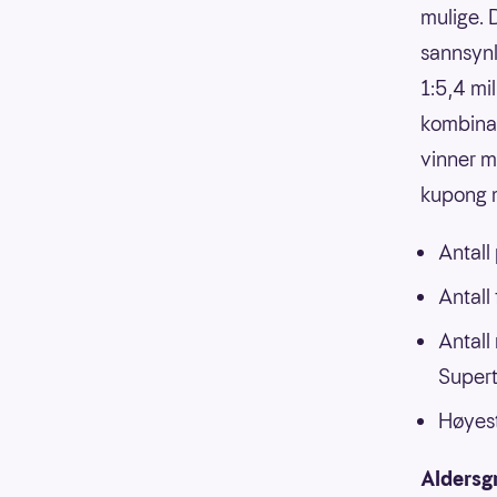
mulige. 
sannsynli
1:5,4 mi
kombinasj
vinner m
kupong m
Antall
Antall
Antall
Supert
Høyest
Aldersg