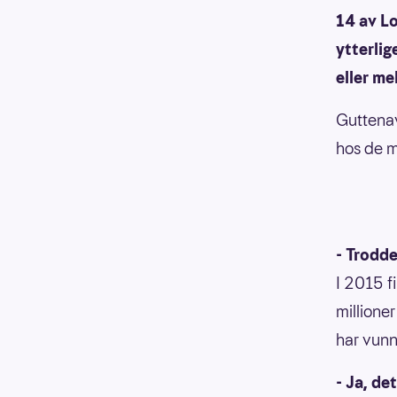
14 av Lo
ytterlig
eller me
Guttena
hos de m
- Trodde
I 2015 f
millioner
har vunn
- Ja, de