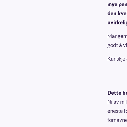
mye pen
den kvel
uvirkeli
Mangemil
godt å v
Kanskje 
Dette h
Ni av mi
eneste f
fornavnet