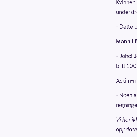
Kvinnen e
understr
- Dette b
Mann i 
- Joho! J
blitt 10
Askim-ma
- Noen a
regninger
Vi har i
oppdater