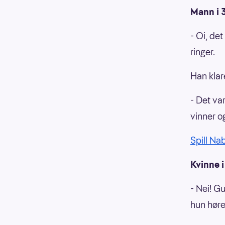
Mann i 
- Oi, det
ringer.
Han klar
- Det va
vinner og
Spill Na
Kvinne i
- Nei! Gu
hun høre