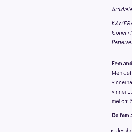
Artikkele
KAMERATE
kroner i
Petterse
Fem and
Men det 
vinnerna
vinner 1
mellom 
De fem 
Jessh