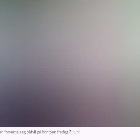
n forvente seg påfyll på kontoen fredag 3. juni.