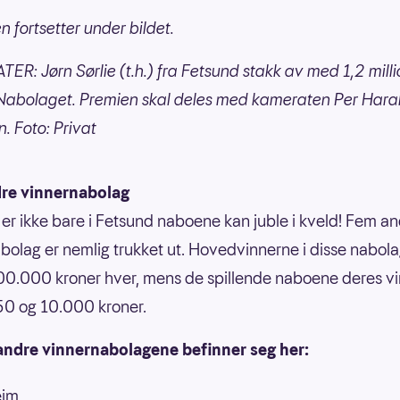
n fortsetter under bildet.
R: Jørn Sørlie (t.h.) fra Fetsund stakk av med 1,2 milli
 Nabolaget. Premien skal deles med kameraten Per Hara
n. Foto: Privat
re vinnernabolag
er ikke bare i Fetsund naboene kan juble i kveld! Fem a
bolag er nemlig trukket ut. Hovedvinnerne i disse nabol
00.000 kroner hver, mens de spillende naboene deres v
50 og 10.000 kroner.
andre vinnernabolagene befinner seg her:
eim