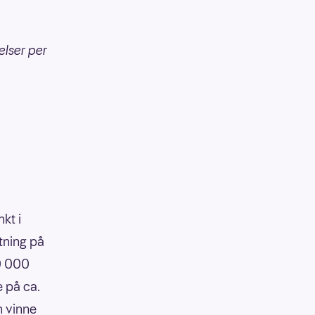
elser per
kt i
tning på
90 000
e på ca.
n vinne