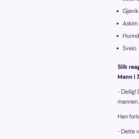
Gjøvik
Askim
Hunnd
Sveio
Slik rea
Mann i 
- Deilig!
mannen.
Han fort
- Dette 