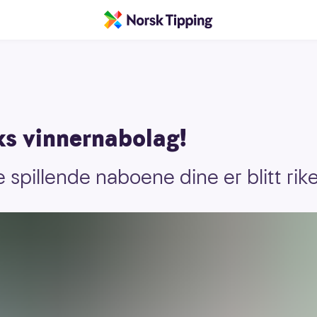
ks vinnernabolag!
spillende naboene dine er blitt riker