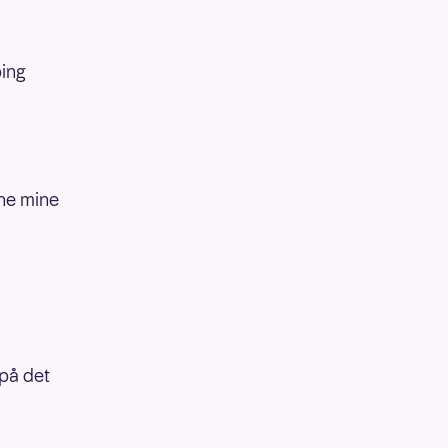
ping
ene mine
 på det