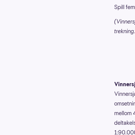
Spill fe
(Vinners
trekning
Vinners
Vinnersj
omsetnin
mellom 4
deltakels
1:90.000