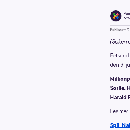
Pern
Sto
Publisert:
3
(Saken 
Fetsund 
den 3. ju
Millionp
Sørlie.
Harald 
Les mer
Spill N