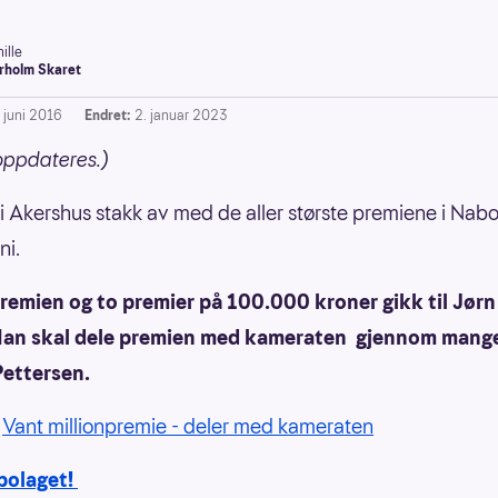
ille
rholm Skaret
. juni 2016
Endret:
2. januar 2023
oppdateres.)
i Akershus stakk av med de aller største premiene i Nab
ni.
remien og to premier på 100.000 kroner gikk til Jørn
 Han skal dele premien med kameraten gjennom mange 
Pettersen.
:
Vant millionpremie - deler med kameraten
abolaget!