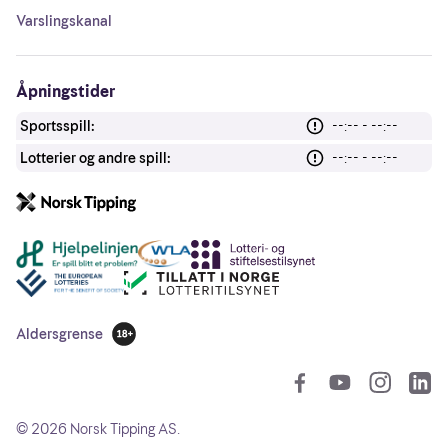
Varslingskanal
Åpningstider
Sportsspill:
--:-- - --:--
Lotterier og andre spill:
--:-- - --:--
Andre lenker
Aldersgrense
18 år
So
©
2026
Norsk Tipping AS.