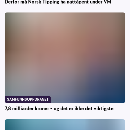
Derfor må Norsk Tipping ha nattåpent under VM
SAMFUNNSOPPDRAGET
7,8 milliarder kroner – og det er ikke det viktigste