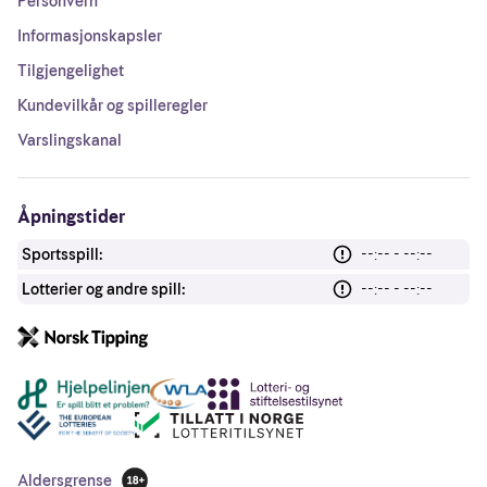
Personvern
Informasjonskapsler
Tilgjengelighet
Kundevilkår og spilleregler
Varslingskanal
Åpningstider
Sportsspill:
--:-- - --:--
Lotterier og andre spill:
--:-- - --:--
Andre lenker
Aldersgrense