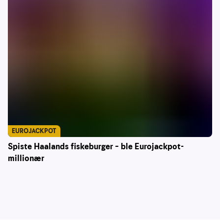
EUROJACKPOT
Spiste Haalands fiskeburger – ble Eurojackpot-
millionær