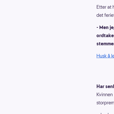
Etter at
det ferie
- Men je
ordtake
stemmer 
Husk å l
Har sen
Kvinnen 
storpre