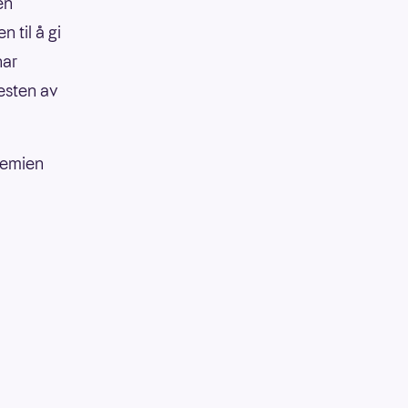
en
 til å gi
har
resten av
remien