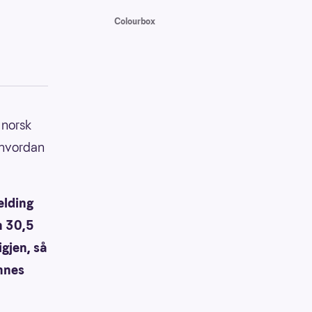
Colourbox
 norsk
 hvordan
elding
n 30,5
gjen, så
innes