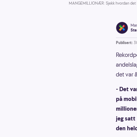
MANGEMILLIONÆR: Sjekk hvordan det har 
Mar
Ste
Publisert:
3
Rekordpo
andelsla
det var 
- Det va
på mobi
millione
jeg satt
den hel