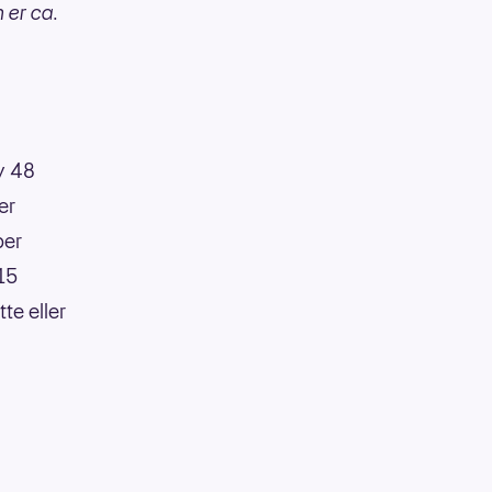
n er ca.
av 48
er
per
:15
te eller