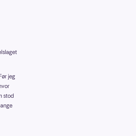
lslaget
Før jeg
 hvor
m stod
 mange