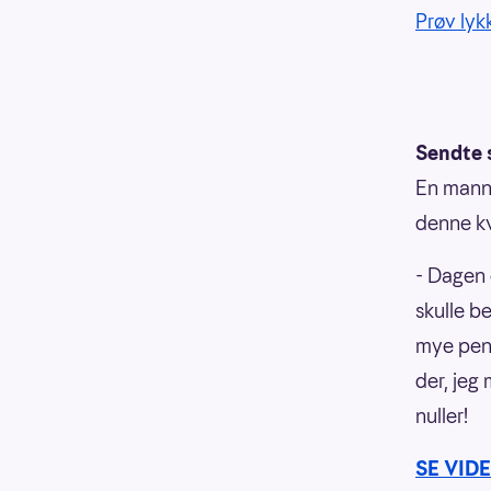
Prøv lykk
Sendte 
En mann 
denne k
- Dagen 
skulle be
mye peng
der, jeg
nuller!
SE VID