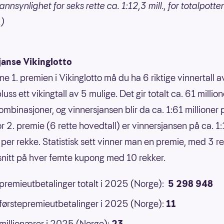
nnsynlighet for seks rette ca. 1:12,3 mill., for totalpotte
.)
janse Vikinglotto
ne 1. premien i Vikinglotto må du ha 6 riktige vinnertall 
luss ett vikingtall av 5 mulige. Det gir totalt ca. 61 million
ombinasjoner, og vinnersjansen blir da ca. 1:61 millioner 
or 2. premie (6 rette hovedtall) er vinnersjansen på ca. 1
 per rekke. Statistisk sett vinner man en premie, med 3 ret
 snitt på hver femte kupong med 10 rekker.
 premieutbetalinger totalt i 2025 (Norge):
5 298 948
 førstepremieutbetalinger i 2025 (Norge):
11
 millionærer i 2025 (Norge):
23