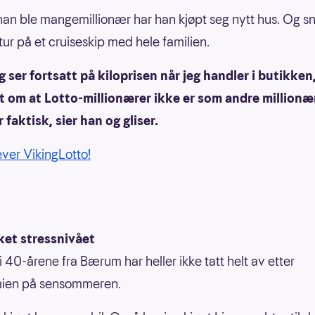
 han ble mangemillionær har han kjøpt seg nytt hus. Og sna
tur på et cruiseskip med hele familien.
g ser fortsatt på kiloprisen når jeg handler i butikken
t om at Lotto-millionærer ikke er som andre millionæ
faktisk, sier han og gliser.
ever VikingLotto!
ket stressnivået
i 40-årene fra Bærum har heller ikke tatt helt av etter
mien på sensommeren.