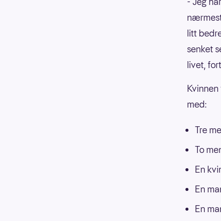
- Jeg har
nærmeste 
litt bedr
senket se
livet, for
Kvinnen
med:
Tre me
To me
En kvi
En man
En man