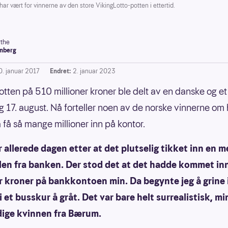
vært for vinnerne av den store VikingLotto-potten i ettertid.
the
nberg
0. januar 2017
Endret:
2. januar 2023
tten på 510 millioner kroner ble delt av en danske og et
g 17. august. Nå forteller noen av de norske vinnerne om
å få så mange millioner inn på kontor.
r allerede dagen etter at det plutselig tikket inn en m
len fra banken. Der stod det at det hadde kommet in
r kroner på bankkontoen min. Da begynte jeg å grine i
 i et busskur å gråt. Det var bare helt surrealistisk, m
dige kvinnen fra Bærum.