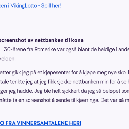
en i VikingLotto - Spill her!
screenshot av nettbanken til kona
i 30-årene fra Romerike var også blant de heldige i ande
velden.
etter gikk jeg på et kjøpesenter for å kjøpe meg nye sko. 
tale tenkte jeg at jeg fikk sjekke nettbanken min for å se
er jeg hadde. Jeg ble helt sjokkert da jeg så beløpet so
 måtte ta en screenshot å sende til kjærringa. Det var så
EO FRA VINNERSAMTALENE HER!