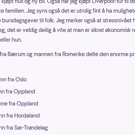
 kjøpt hus og ny bil. Også har jeg kjøpt Liverpool-tur til d
familien. Jeg syns også det er utrolig fint å ha muligheten
e bursdagsgaver til folk. Jeg merker også at stressnivået 
g, det er veldig deilig å vite at man er sikret økonomisk 
teller hun.
 fra Bærum og mannen fra Romerike delte den enorme p
nn fra Oslo
nn fra Oppland
nne fra Oppland
n fra Hordaland
n fra Sør-Trøndelag