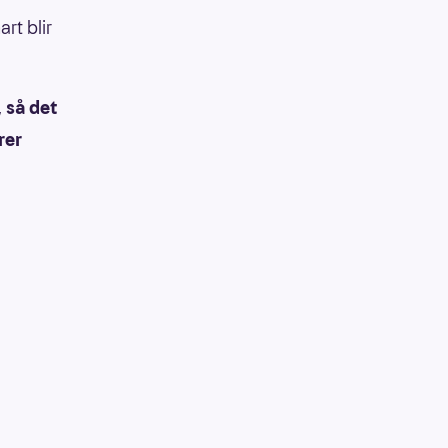
rt blir
, så det
rer