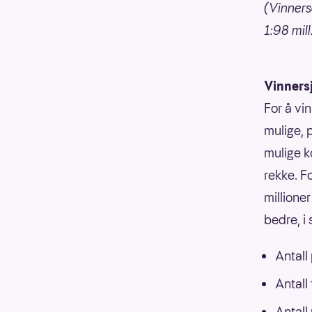
(Vinnersa
1:98 mill
Vinners
For å vin
mulige, p
mulige k
rekke. F
millioner
bedre, i
Antall
Antall
Antall