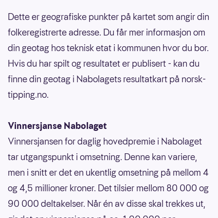
Dette er geografiske punkter på kartet som angir din
folkeregistrerte adresse. Du får mer informasjon om
din geotag hos teknisk etat i kommunen hvor du bor.
Hvis du har spilt og resultatet er publisert - kan du
finne din geotag i Nabolagets resultatkart på norsk-
tipping.no.
Vinnersjanse Nabolaget
Vinnersjansen for daglig hovedpremie i Nabolaget
tar utgangspunkt i omsetning. Denne kan variere,
men i snitt er det en ukentlig omsetning på mellom 4
og 4,5 millioner kroner. Det tilsier mellom 80 000 og
90 000 deltakelser. Når én av disse skal trekkes ut,