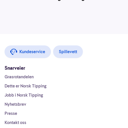
Kundeservice
Spillevett
Snarveier
Grasrotandelen
Dette er Norsk Tipping
Jobb i Norsk Tipping
Nyhetsbrev
Presse
Kontakt oss