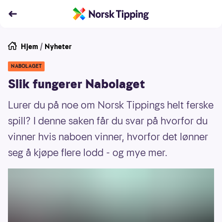
Hjem
/
Nyheter
NABOLAGET
Slik fungerer Nabolaget
Lurer du på noe om Norsk Tippings helt ferske
spill? I denne saken får du svar på hvorfor du
vinner hvis naboen vinner, hvorfor det lønner
seg å kjøpe flere lodd - og mye mer.