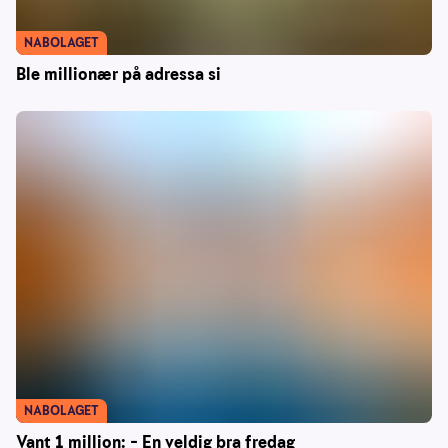
NABOLAGET
Ble millionær på adressa si
NABOLAGET
Vant 1 million: – En veldig bra fredag