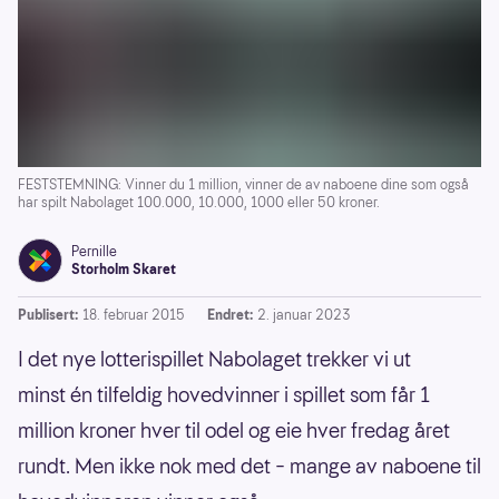
FESTSTEMNING: Vinner du 1 million, vinner de av naboene dine som også
har spilt Nabolaget 100.000, 10.000, 1000 eller 50 kroner.
Pernille
Storholm Skaret
Publisert:
18. februar 2015
Endret:
2. januar 2023
I det nye lotterispillet Nabolaget trekker vi ut
minst én tilfeldig hovedvinner i spillet som får 1
million kroner hver til odel og eie hver fredag året
rundt. Men ikke nok med det – mange av naboene til