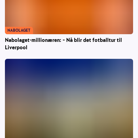
NABOLAGET
Nabolaget-millionæren: – Nå blir det fotballtur til
Liverpool