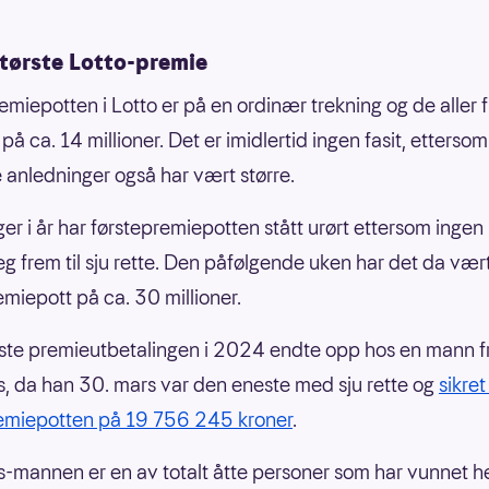
største Lotto-premie
emiepotten i Lotto er på en ordinær trekning og de aller f
på ca. 14 millioner. Det er imidlertid ingen fasit, etterso
e anledninger også har vært større.
ger i år har førstepremiepotten stått urørt ettersom ingen
seg frem til sju rette. Den påfølgende uken har det da væ
emiepott på ca. 30 millioner.
ste premieutbetalingen i 2024 endte opp hos en mann f
, da han 30. mars var den eneste med sju rette og
sikret
remiepotten på 19 756 245 kroner
.
-mannen er en av totalt åtte personer som har vunnet h