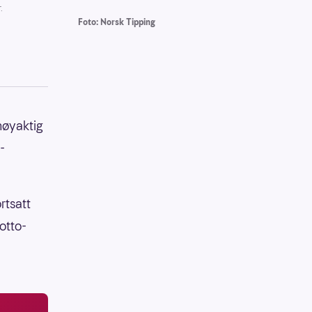
.
Foto: Norsk Tipping
 nøyaktig
-
rtsatt
Lotto-