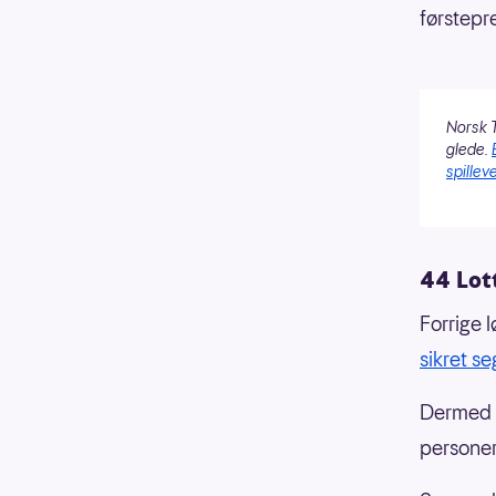
førstepr
Norsk T
glede.
spilleve
44 Lot
Forrige 
sikret se
Dermed e
personer