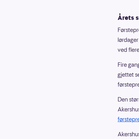
Årets 
Førstepr
lørdager 
ved fler
Fire gan
gjettet 
førstepr
Den stør
Akershus
førstep
Akershus