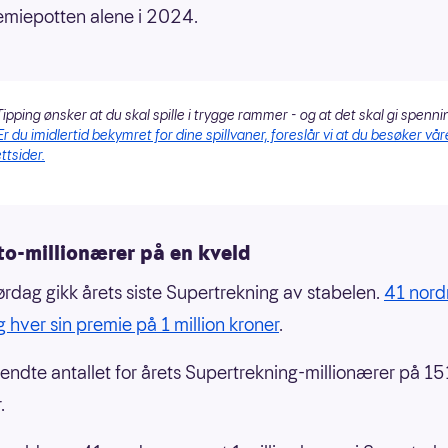
emiepotten alene i 2024.
ipping ønsker at du skal spille i trygge rammer - og at det skal gi spenni
Er du imidlertid bekymret for dine spillvaner, foreslår vi at du besøker vår
ttsider.
to-millionærer på en kveld
lørdag gikk årets siste Supertrekning av stabelen.
41 nor
g hver sin premie på 1 million kroner
.
ndte antallet for årets Supertrekning-millionærer på 15
.