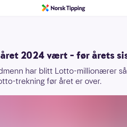
-året 2024 vært – før årets si
enn har blitt Lotto-millionærer så
tto-trekning før året er over.