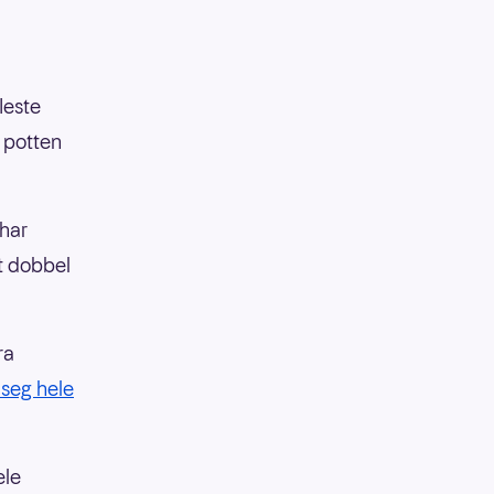
leste
m potten
 har
rt dobbel
ra
 seg hele
ele