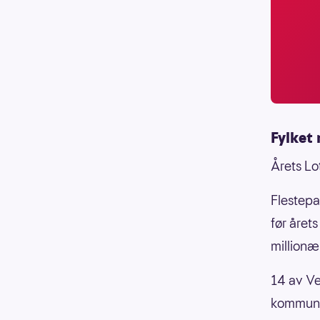
Fylket 
Årets Lot
Flestepa
før året
millionæ
14 av Ve
kommunen