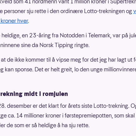
eld som 41 nordmenn vant 1 million kroner i Supertrekn
e personer sju rette i den ordinære Lotto-trekningen og
v
 kroner hver
.
 heldige, en 23-åring fra Notodden i Telemark, var på ju
innene sine da Norsk Tipping ringte.
 at de ikke kommer til å vipse meg for det jeg har lagt ut fo
g kan sponse. Det er helt greit, lo den unge millionvinner
rekning midt i romjulen
8. desember er det klart for årets siste Lotto-trekning. 
igge ca. 14 millioner kroner i førstepremiepotten, som skal
ller de som er så heldige å ha sju rette.