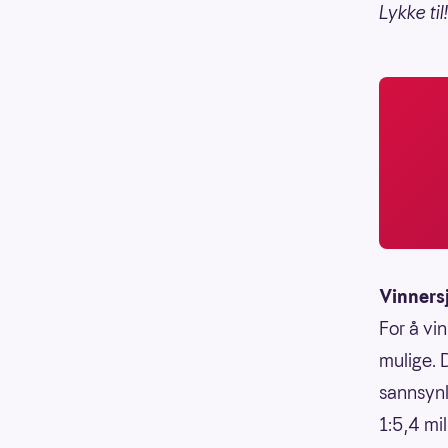
Lykke til!
Vinners
For å vin
mulige. 
sannsynli
1:5,4 mi