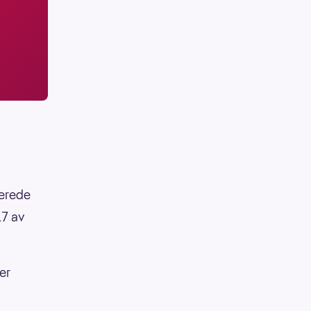
lerede
17 av
er