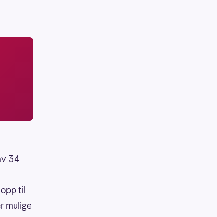
 av 34
opp til
er mulige