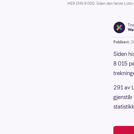
MER ENN 8 000: Siden den første Lotto-tr
Tin
Was
Publisert:
2
Siden his
8 015 pe
trekning
291 av L
gjenstår 
statistikk