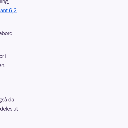
ing,
ant 6,2
lebord
r i
en.
Også da
 deles ut