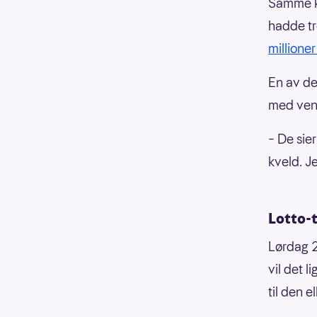
Samme kv
hadde tr
millioner
En av de
med venn
– De sier
kveld. Je
Lotto-t
Lørdag 2
vil det l
til den e