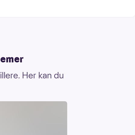
blemer
illere. Her kan du