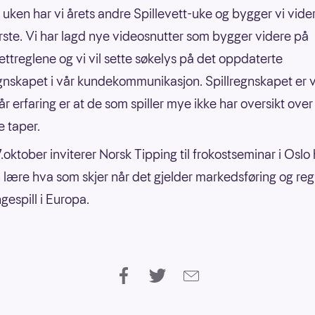
uken har vi årets andre Spillevett-uke og bygger vi vide
rste. Vi har lagd nye videosnutter som bygger videre på
vettreglene og vi vil sette søkelys på det oppdaterte
egnskapet i vår kundekommunikasjon. Spillregnskapet er v
vår erfaring er at de som spiller mye ikke har oversikt over
 taper.
.oktober inviterer Norsk Tipping til frokostseminar i Oslo
 lære hva som skjer når det gjelder markedsføring og reg
gespill i Europa.