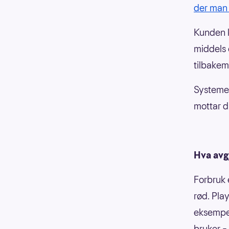
der man 
Kunden ka
middels o
tilbakeme
Systemet 
mottar d
Hva avgj
Forbruk 
rød. Pla
eksempel 
bruker –