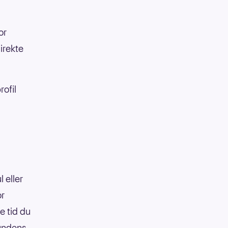
or
direkte
rofil
 eller
or
ye tid du
kundens