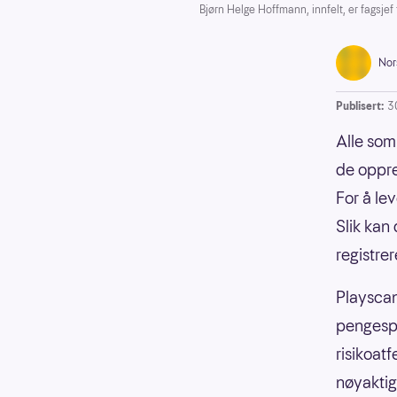
Bjørn Helge Hoffmann, innfelt, er fagsjef 
Nor
Publisert:
3
Alle som
de oppre
For å lev
Slik kan
registrer
Playscan
pengespi
risikoat
nøyaktig