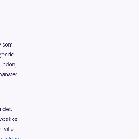
øy som
ggende
kunden,
mønster.
eidet.
 avdekke
 ville
roaktive