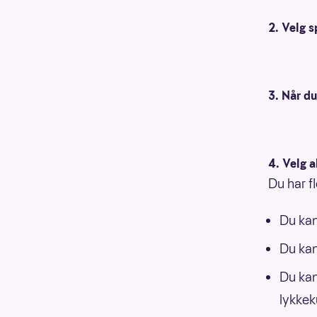
2. Velg s
3. Når du
4. Velg 
Du har f
Du kan
Du kan
Du kan
lykkek