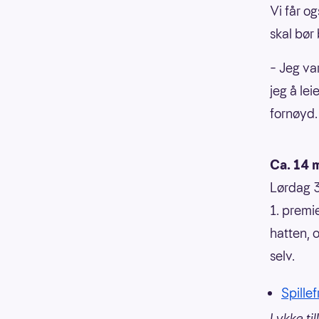
Vi får o
skal bør
– Jeg var
jeg å le
fornøyd.
Ca. 14 m
Lørdag 30
1. premie
hatten, 
selv.
Spillef
Lykke til!