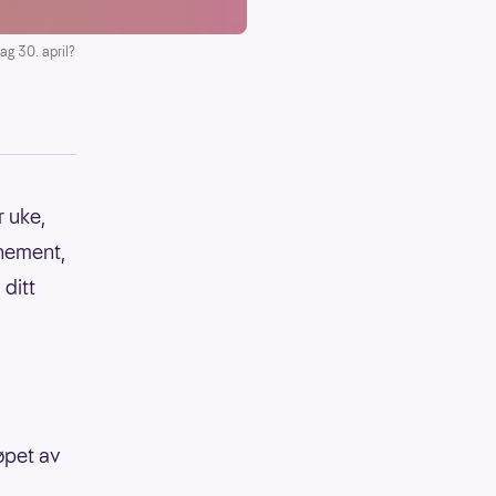
ag 30. april?
 uke,
nnement,
 ditt
øpet av