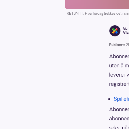
TRE I SNITT: Hver lørdag trekkes det i sn
Gun
Vik
Publisert:
2
Abonneme
uten å m
leverer v
registre
Spillef
Abonneme
abonneme
seks mån