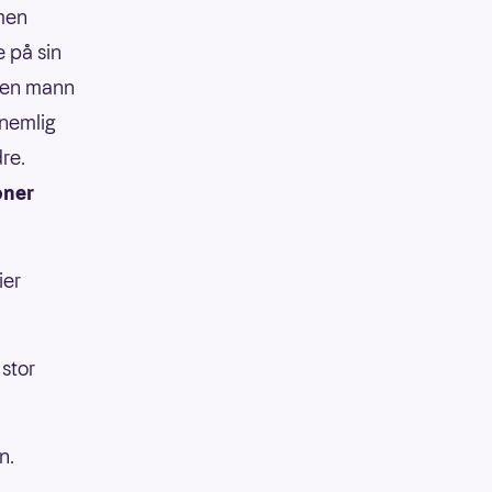
 men
e på sin
, en mann
 nemlig
re.
oner
ier
 stor
an.