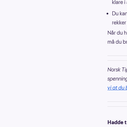
klare 
Du kan
rekker
Når du ha
må du br
Norsk Ti
spennin
vi at du 
Hadde t