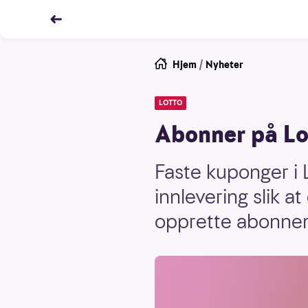
Hjem
/
Nyheter
LOTTO
Abonner på Lot
Faste kuponger i 
innlevering slik a
opprette abonneme