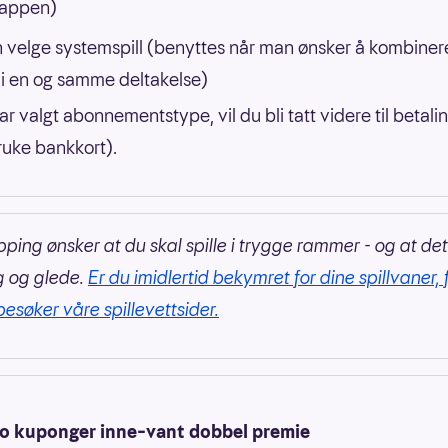
i appen)
 velge systemspill (benyttes når man ønsker å kombinere
 i en og samme deltakelse)
r valgt abonnementstype, vil du bli tatt videre til betali
uke bankkort).
pping ønsker at du skal spille i trygge rammer - og at det
g og glede.
Er du imidlertid bekymret for dine spillvaner, 
besøker våre spillevettsider.
o kuponger inne–vant dobbel premie