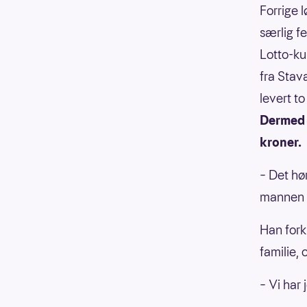
Forrige 
særlig fe
Lotto-ku
fra Stav
levert t
Dermed 
kroner.
– Det hør
mannen o
Han fork
familie, 
– Vi har j