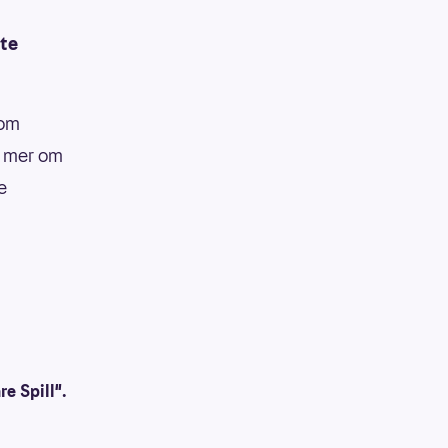
tte
 om
e mer om
e
re Spill".