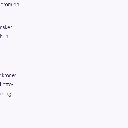
 premien
ønsker
 hun
 kroner i
 Lotto-
ering