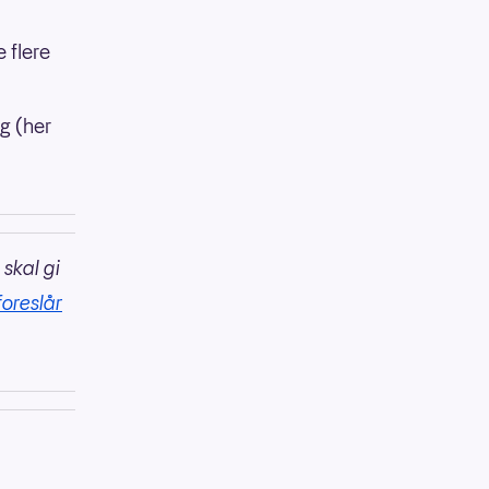
 flere
ng (her
 skal gi
foreslår