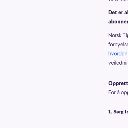
Det er a
abonnem
Norsk T
fornyels
hvordan 
veiledn
Opprett
For å op
1. Sørg f