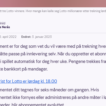
itt tre Lotto-vinnere. Hvor mange kan kalle seg Lotto-millionærer etter trekning lørd
hild
e Nerås
5. april 2022
Endret:
3. januar 2023
nt er for deg som vet du vil være med på trekning hver
åtte passe på innlevering selv. Når du oppretter et abo
i spillet automatisk for deg hver uke. Pengene trekkes fra
rte bankkort på mandager.
rist for Lotto er lørdag kl. 18.00
ntet ditt tegnes for seks måneder om gangen. Hvis
ntet ikke fornyes eller administreres på andre måter i l
eder, blir abonnementet avsluttet.