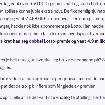
lørdag vant over 330 000 spillere smått og stort i Lotto,
m spillere kunne juble ekstra høyt. De fikk nemlig sju rett
pong og vant 2 468 665 kroner hver. Den ene spilleren
anger, hadde nok ikke abonnement på Lotto: Han hadde
o kuponger med samme tallrekke som overlappet hverand
sikret han seg dobbel Lotto-premie og vant 4,9 milli
es jo helt utrolig ut, hva skal jeg bruke de pengene på? S
g ler.
larer videre at han og kona er pensjonister men at de har
og at det da trolig blir flere som får glede av premien.
o spilt i alle år, så det var fint å endelig få uttelling, sier h