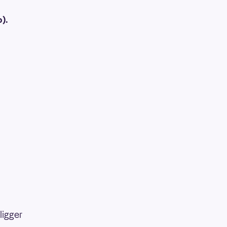
o).
ligger