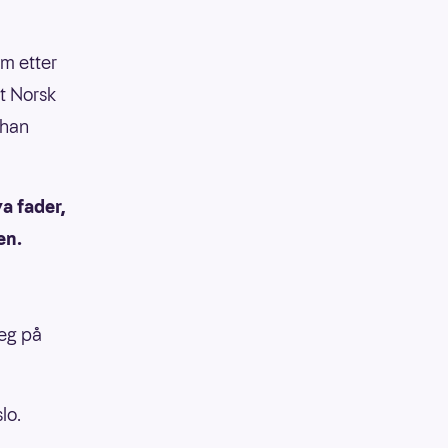
om etter
at Norsk
 han
a fader,
en.
meg på
lo.