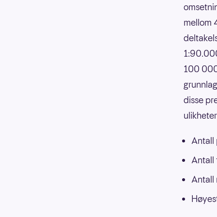
omsetnin
mellom 4
deltakels
1:90.000
100 000,
grunnlag
disse pr
ulikhete
Antall
Antall
Antall
Høyest