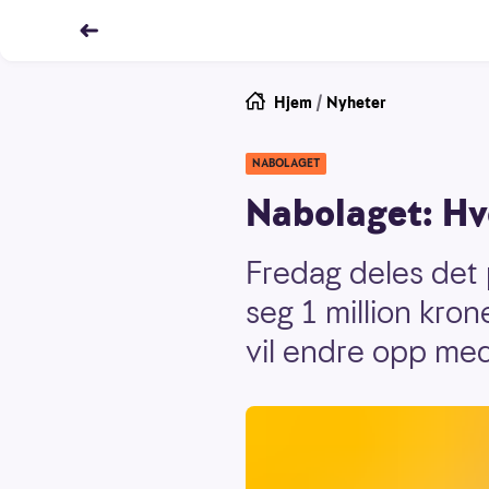
Hjem
/
Nyheter
NABOLAGET
Nabolaget: Hv
Fredag deles det p
seg 1 million kro
vil endre opp med