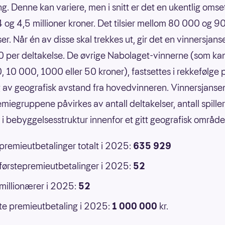
g. Denne kan variere, men i snitt er det en ukentlig omse
 og 4,5 millioner kroner. Det tilsier mellom 80 000 og 
er. Når én av disse skal trekkes ut, gir det en vinnersjans
 per deltakelse. De øvrige Nabolaget-vinnerne (som ka
 10 000, 1000 eller 50 kroner), fastsettes i rekkefølge 
 av geografisk avstand fra hovedvinneren. Vinnersjansen
emiegruppene påvirkes av antall deltakelser, antall spille
r i bebyggelsesstruktur innenfor et gitt geografisk område
 premieutbetalinger totalt i 2025:
635 929
 førstepremieutbetalinger i 2025:
52
 millionærer i 2025:
52
e premieutbetaling i 2025:
1 000 000
kr.