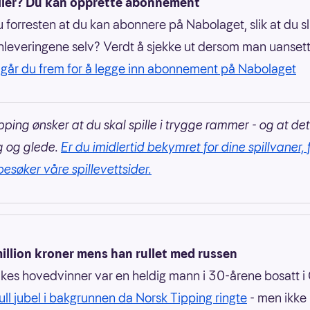
iller? Du kan opprette abonnement
u forresten at du kan abonnere på Nabolaget, slik at du s
nleveringene selv? Verdt å sjekke ut dersom man uansett
k går du frem for å legge inn abonnement på Nabolaget
pping ønsker at du skal spille i trygge rammer - og at det
g og glede.
Er du imidlertid bekymret for dine spillvaner, 
besøker våre spillevettsider.
illion kroner mens han rullet med russen
ukes hovedvinner var en heldig mann i 30-årene bosatt i 
ull jubel i bakgrunnen da Norsk Tipping ringte
- men ikke