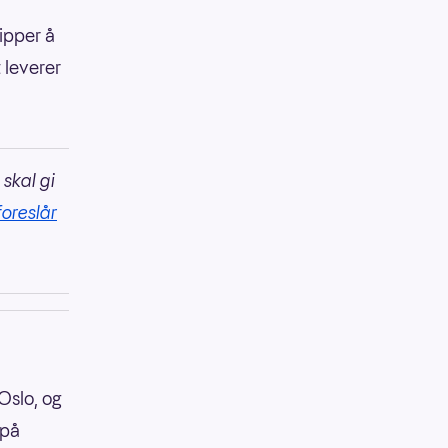
lipper å
 leverer
 skal gi
foreslår
Oslo, og
 på