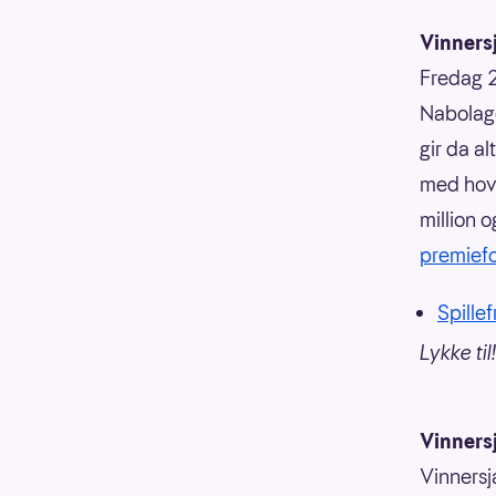
Vinnersj
Fredag 2
Nabolage
gir da al
med hove
million 
premiefo
Spille
Lykke til!
Vinners
Vinnersj