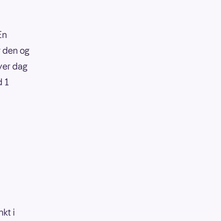
En
r den og
hver dag
d 1
kt i