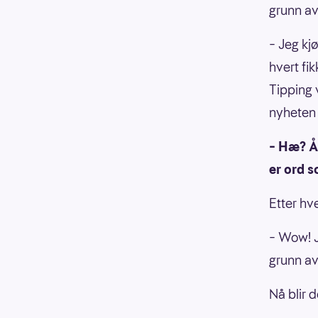
grunn av
– Jeg kjø
hvert fi
Tipping v
nyheten
– Hæ? Å 
er ord 
Etter hv
– Wow! J
grunn av 
Nå blir d