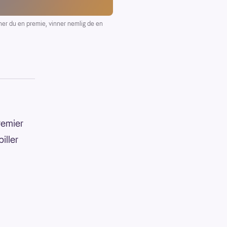
 du en premie, vinner nemlig de en
remier
iller