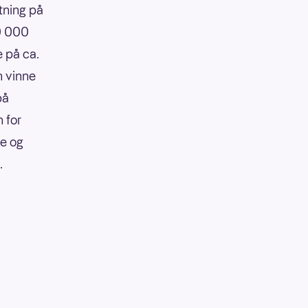
tning på
90 000
e på ca.
n vinne
på
 for
re og
.