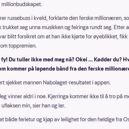
 millionbudskapet.
rer russebuss i kveld, forklarte den ferske millionæren, s
kk trukket seg unna musikken og feiringa rundt seg. Etter 
ar blitt forsikret om at han ikke kjørte for øyeblikket, fikk
 om toppremien.
fy! Du tuller ikke med meg nå? Okei ... Kødder du? Hv
som kommer på løpende bånd fra den ferske millionær
ert sjekket mannen Nabolaget-resultatet i appen.
eg vinner aldri i noe. Kjerringa kommer ikke til å tro på 
uflaksen min, sier han og ler.
et både ferietur og kjøp av leilighet for den heldige fra Os