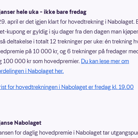
anser hele uka – ikke bare fredag
9. april er det igjen klart for hovedtrekning i Nabolaget. 
t-kupong er gyldig i sju dager fra den dagen man kjøpe
tså deltakelse i totalt 12 trekninger per uke: én trekning 
dpremie på 10 000 kr, og 6 trekninger på fredager me
og 100 000 kr som hovedpremier.
Du kan lese mer om
rdelingen i Nabolaget her.
frist for hovedtrekningen i Nabolaget er fredag kl. 19.00
janse Nabolaget
ansen for daglig hovedpremie i Nabolaget tar utgangspun