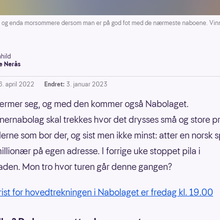
og enda morsommere dersom man er på god fot med de nærmeste naboene. Vinner
hild
e Nerås
6. april 2022
Endret:
3. januar 2023
ærmer seg, og med den kommer også Nabolaget.
nnernabolag skal trekkes hvor det drysses små og store p
lerne som bor der, og sist men ikke minst: atter en norsk sp
millionær på egen adresse. I forrige uke stoppet pila i
den. Mon tro hvor turen går denne gangen?
frist for hovedtrekningen i Nabolaget er fredag kl. 19.00