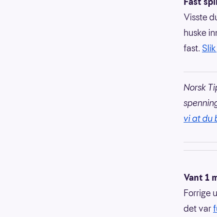
Fast sp
Visste d
huske in
fast.
Sli
Norsk Ti
spennin
vi at du 
Vant 1 m
Forrige 
det var
f