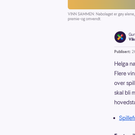
VINN SAMMEN: Nabolaget er gøy alene, 
premie–og omvendt.
Gun
Vik
Publisert:
2
Helga n
Flere vi
over spil
skal bli 
hovedsta
Spille