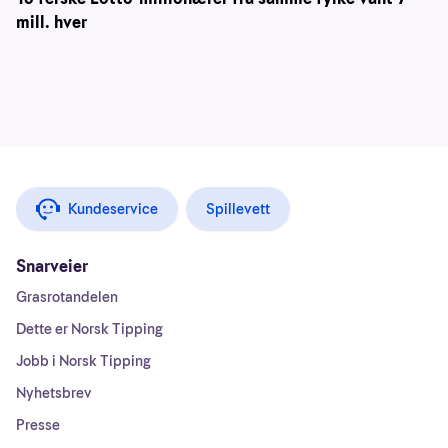
mill. hver
Kundeservice
Spillevett
Snarveier
Grasrotandelen
Dette er Norsk Tipping
Jobb i Norsk Tipping
Nyhetsbrev
Presse