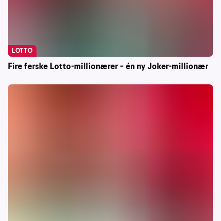
LOTTO
Fire ferske Lotto-millionærer – én ny Joker-millionær