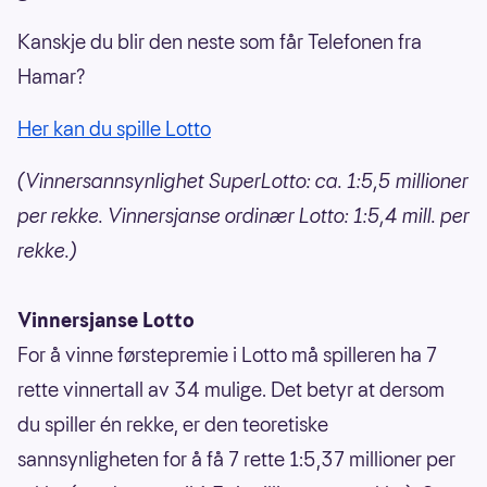
Kanskje du blir den neste som får Telefonen fra
Hamar?
Her kan du spille Lotto
(Vinnersannsynlighet SuperLotto: ca. 1:5,5 millioner
per rekke. Vinnersjanse ordinær Lotto: 1:5,4 mill. per
rekke.)
Vinnersjanse Lotto
For å vinne førstepremie i Lotto må spilleren ha 7
rette vinnertall av 34 mulige. Det betyr at dersom
du spiller én rekke, er den teoretiske
sannsynligheten for å få 7 rette 1:5,37 millioner per