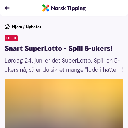
Hjem
/
Nyheter
LOTTO
Snart SuperLotto - Spill 5-ukers!
Lørdag 24. juni er det SuperLotto. Spill en 5-
ukers nå, så er du sikret mange "lodd i hatten"!