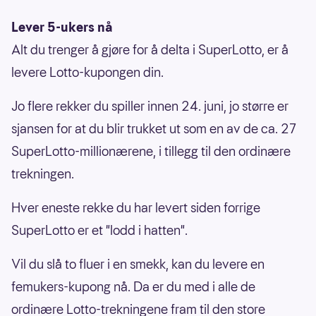
Lever 5-ukers nå
Alt du trenger å gjøre for å delta i SuperLotto, er å
levere Lotto-kupongen din.
Jo flere rekker du spiller innen 24. juni, jo større er
sjansen for at du blir trukket ut som en av de ca. 27
SuperLotto-millionærene, i tillegg til den ordinære
trekningen.
Hver eneste rekke du har levert siden forrige
SuperLotto er et "lodd i hatten".
Vil du slå to fluer i en smekk, kan du levere en
femukers-kupong nå. Da er du med i alle de
ordinære Lotto-trekningene fram til den store