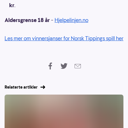
kr
.
Aldersgrense 18 år
–
Hjelpelinjen.no
Les mer om vinnersjanser for Norsk Tippings spill her
Relaterte artikler