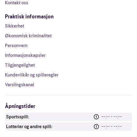
Kontakt oss
Praktisk informasjon
Sikkerhet
Økonomisk kriminalitet
Personvern
Informasjonskapsler
Tilgjengelighet
Kundevilkår og spilleregler
Varslingskanal
Åpningstider
Sportsspill:
--:-- - --:--
Lotterier og andre spill:
--:-- - --:--