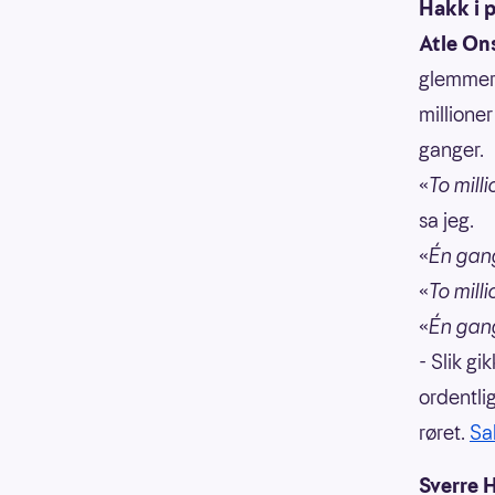
Hakk i p
Atle On
glemmer 
millioner
ganger.
«
To milli
sa jeg.
«
Én gang 
«
To milli
«
Én gang 
- Slik gi
ordentli
røret.
Sa
Sverre 