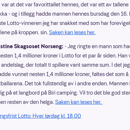
ar at det var favorittallet hennes, det var ett av tallene 
kka - og i tillegg hadde mannen hennes bursdag den 16. 
te Lotto-vinneren jeg har snakket med som har foreviget
llene på kroppen. sin.
Saken kan leses her.
istine Skagsoset Norseng:
- Jeg ringte en mann som h
sten 1,4 millioner kroner i Lotto for et par år siden. Han 
 andelslag, der totalt ti spillere vant samme sum. I det jeg
adde vunnet nesten 1,4 millioner kroner, føltes det som å 
tballarena. Det tok fullstendig av i andre enden. Mannen
ig på et langbord på Biri camping. Vil tro det ble god st
en resten av den helga.
Saken kan leses her.
ngsfrist Lotto: Hver lørdag kl. 18.00