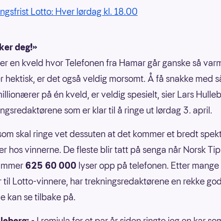
ngsfrist Lotto: Hver lørdag kl. 18.00
ker deg!»
t er en kveld hvor Telefonen fra Hamar går ganske så var
r hektisk, er det også veldig morsomt. Å få snakke med 
llionærer på én kveld, er veldig spesielt, sier Lars Hulle
ngsredaktørene som er klar til å ringe ut lørdag 3. april.
om skal ringe vet dessuten at det kommer et bredt spek
er hos vinnerne. De fleste blir tatt på senga når Norsk Ti
nummer
625 60 000
lyser opp på telefonen. Etter mange
r til Lotto-vinnere, har trekningsredaktørene en rekke go
e kan se tilbake på.
leberg: -
I romjula for et par år siden ringte jeg en kar 