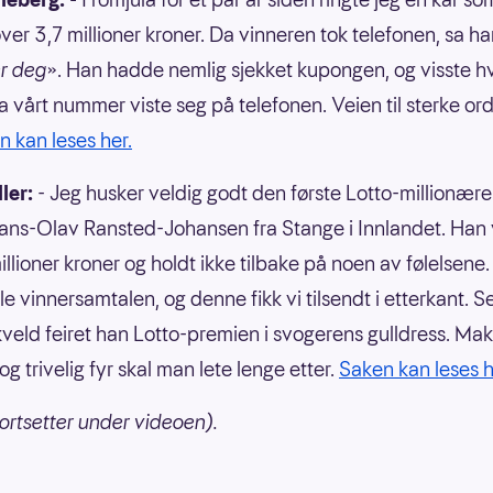
ver 3,7 millioner kroner. Da vinneren tok telefonen, sa ha
er deg
». Han hadde nemlig sjekket kupongen, og visste 
a vårt nummer viste seg på telefonen. Veien til sterke ord
 kan leses her.
ler:
- Jeg husker veldig godt den første Lotto-millionære
Hans-Olav Ransted-Johansen fra Stange i Innlandet. Han
illioner kroner og holdt ikke tilbake på noen av følelsene
le vinnersamtalen, og denne fikk vi tilsendt i etterkant. 
eld feiret han Lotto-premien i svogerens gulldress. Make
g trivelig fyr skal man lete lenge etter.
Saken kan leses h
ortsetter under videoen).