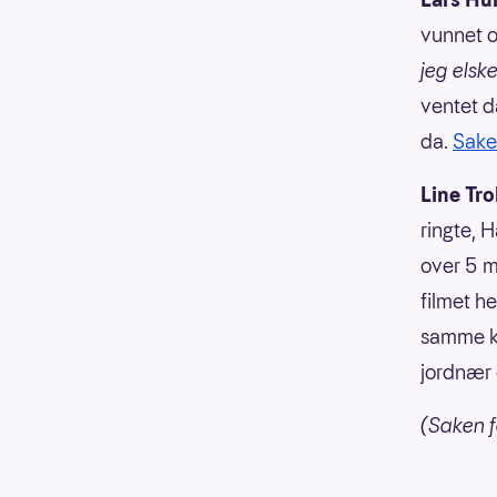
vunnet o
jeg elsk
ventet d
da.
Saken
Line Trol
ringte, 
over 5 m
filmet he
samme kv
jordnær o
(Saken f