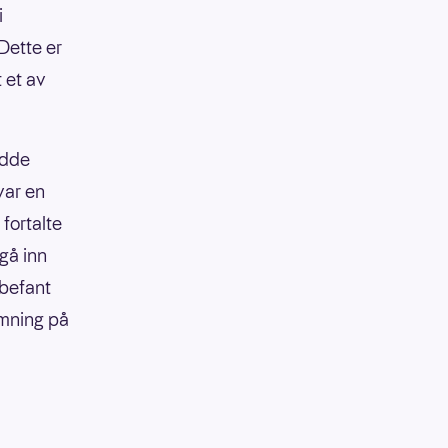
i
Dette er
 et av
adde
var en
 fortalte
gå inn
 befant
emning på