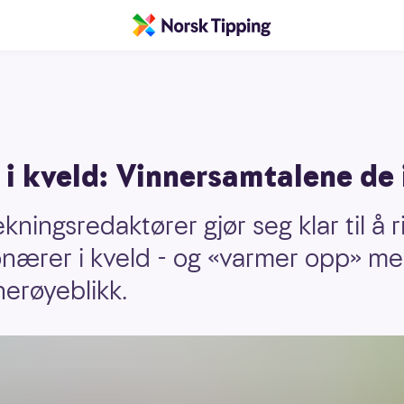
 i kveld: Vinnersamtalene de
kningsredaktører gjør seg klar til å 
ionærer i kveld - og «varmer opp» m
erøyeblikk.