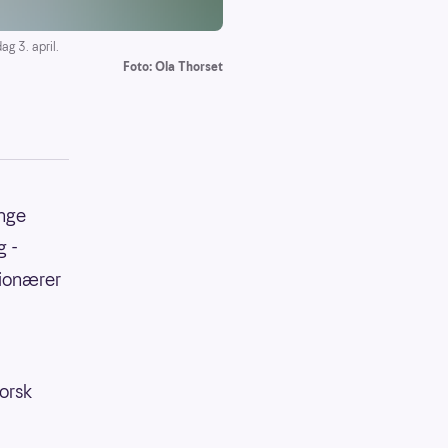
g 3. april.
Foto: Ola Thorset
ange
g -
llionærer
Norsk