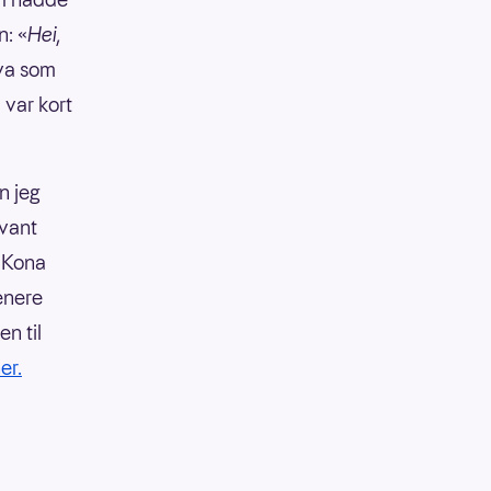
n: «
Hei,
hva som
 var kort
n jeg
 vant
. Kona
Senere
n til
er.