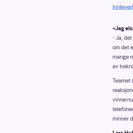
Innleveri
«Jeg els
- Ja, de
om det e
mange mi
av trekni
Teamet s
reaksjon
vinner
telefone
minner d
Lars Hul