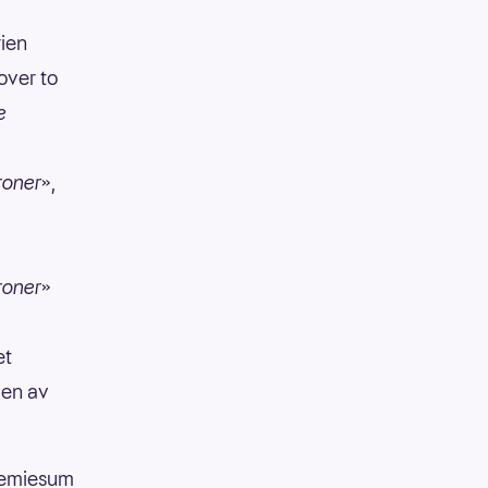
rien
over to
e
kroner
»,
kroner
»
et
den av
 premiesum