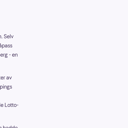
m. Selv
såpass
berg - en
ter av
ppings
de Lotto-
som hadde