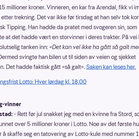
5 millioner kroner. Vinneren, en kar fra Arendal, fikk vi im
i etter trekning. Det var ikke før tirsdag at han selv tok ko
k Tipping. Han hadde da pratet med svogeren sin, som
te at det hadde vært en storvinner i deres trakter. På vei
plutselig tanken inn: «
Det kan vel ikke ha gått så galt m
Dermed svingte han bilen ut til siden av veien og sjekket
. Det hadde faktisk gått «så galt».
Saken kan leses her.
ngsfrist Lotto: Hver lørdag kl. 18.00
-vinner
stad:
- Rett før jul snakket jeg med en kvinne fra Stord, 
nnet over 5 millioner kroner i Lotto. Noe av det første hu
ar å skaffe seg en tatovering av Lotto-kule med nummer 1