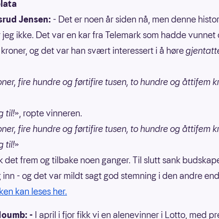
lata
srud Jensen:
- Det er noen år siden nå, men denne histo
jeg ikke. Det var en kar fra Telemark som hadde vunnet 
 kroner, og det var han svært interessert i å høre
gjentatt
oner, fire hundre og førtifire tusen, to hundre og åttifem 
til!
», ropte vinneren.
oner, fire hundre og førtifire tusen, to hundre og åttifem 
til!
»
kk det frem og tilbake noen ganger. Til slutt sank budskap
g inn - og det var mildt sagt god stemning i den andre en
ken kan leses her.
Houmb: -
I april i fjor fikk vi en alenevinner i Lotto, med