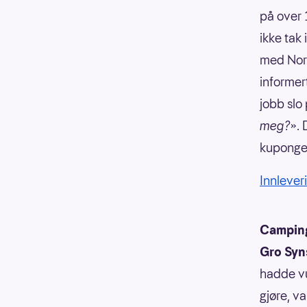
på over 1
ikke tak 
med Nors
informer
jobb slo 
meg?
». 
kupongen
Innleveri
Camping
Gro Syn
hadde vu
gjøre, v