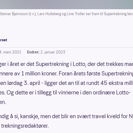
r Bjørnsson (t.v.), Lars Hulleberg og Line Troller ser fram til Supertrekning lørda
rset
4. mars 2021
Endret:
2. januar 2023
ger i året er det Supertrekning i Lotto, der det trekkes m
nnere av 1 million kroner. Foran årets første Supertreknin
n lørdag 3. april - ligger det an til at rundt 45 ekstra mi
es. Og dette er i tillegg til vinnerne i den ordinære Lotto-
en.
ig å si, kanskje, men det blir en svært travel kveld for 
 trekningsredaktører.