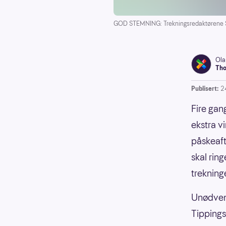
GOD STEMNING: Trekningsredaktørene Steina
Ola
Tho
Publisert:
2
Fire gan
ekstra vi
påskeafte
skal ring
trekning
Unødvend
Tippings