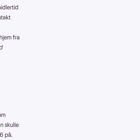
idlertid
ntakt
 hjem fra
ed
som
n skulle
6 på.