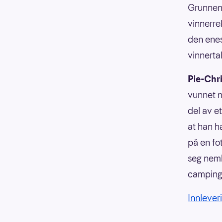
Grunnen v
vinnerre
den enes
vinnerta
Pie-Chr
vunnet ne
del av et
at han h
på en fo
seg neml
camping
Innleveri