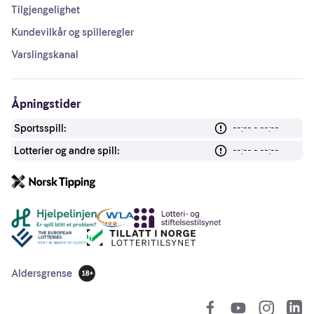
Tilgjengelighet
Kundevilkår og spilleregler
Varslingskanal
Åpningstider
Sportsspill:
--:-- - --:--
Lotterier og andre spill:
--:-- - --:--
Andre lenker
Aldersgrense
18 år