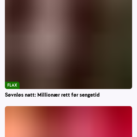
FLAX
Søvnløs natt: Millionær rett før sengetid