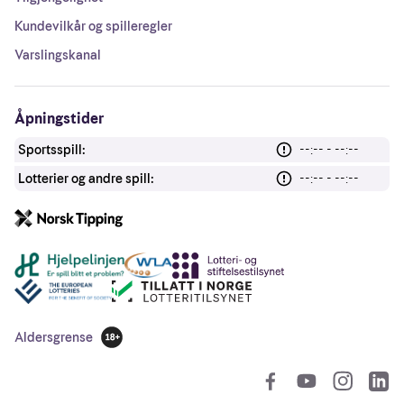
Kundevilkår og spilleregler
Varslingskanal
Åpningstider
Sportsspill:
--:-- - --:--
Lotterier og andre spill:
--:-- - --:--
Andre lenker
Aldersgrense
18 år
So