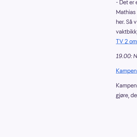
- Det er
Mathias N
her. Så v
vaktbikk
TV 2 om 
19.00: N
Kampen 
Kampene 
gjøre, d