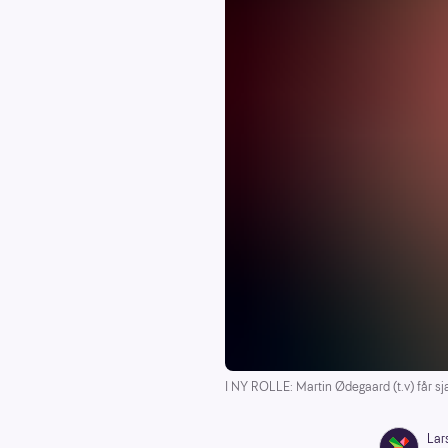
I NY ROLLE: Martin Ødegaard (t.v) får s
Lar