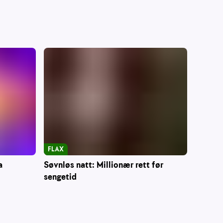
FLAX
a
Søvnløs natt: Millionær rett før
sengetid