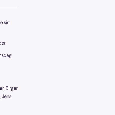
e sin
er.
onsdag
r, Birger
, Jens