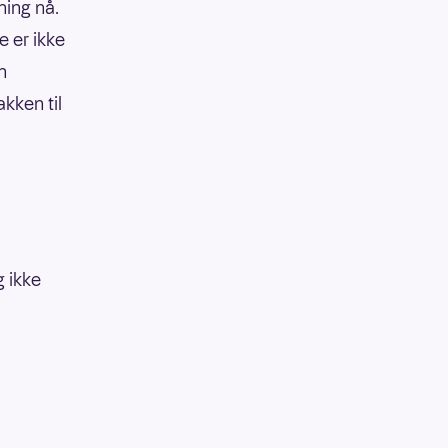
ning nå.
e er ikke
n
akken til
g ikke