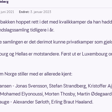
leberg
. juni 2021
Endret:
3. januar 2023
lbakken hoppet rett i det med kvalikkamper da han hadd
ndslagssamling tidligere i år.
 samlingen er det derimot kunne privatkamper som gjeld
rg og Hellas er motstandere. Først ut er Luxembourg 
m Norge stiller med er allerede kjent:
nsen - Jonas Svensson, Stefan Strandberg, Kristoffer Aje
- Mohamed Elyonoussi, Morten Thosby, Martin Ødegaard
auge - Alexander Sørloth, Erling Braut Haaland.