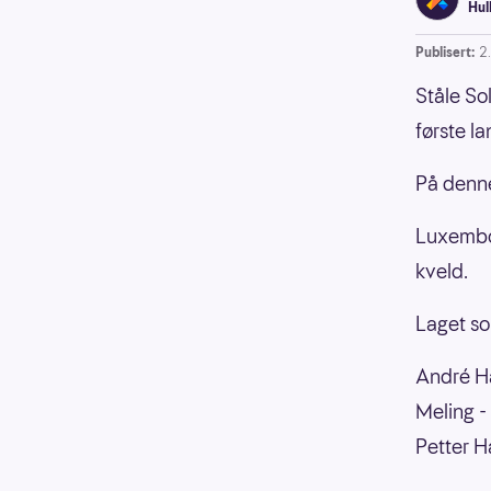
Hul
Publisert:
2
Ståle So
første la
På denne
Luxembou
kveld.
Laget so
André Ha
Meling 
Petter H