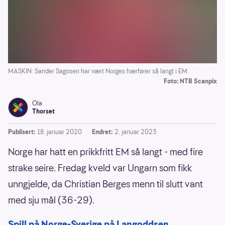
MASKIN: Sander Sagosen har vært Norges hærfører så langt i EM.
Foto: NTB Scanpix
Ola
Thorset
Publisert:
18. januar 2020
Endret:
2. januar 2023
Norge har hatt en prikkfritt EM så langt - med fire
strake seire. Fredag kveld var Ungarn som fikk
unngjelde, da Christian Berges menn til slutt vant
med sju mål (36-29).
Spill på Norge-Sverige på Langoddsen