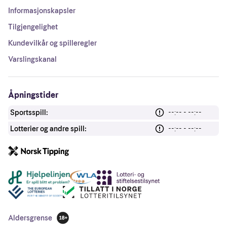
Informasjonskapsler
Tilgjengelighet
Kundevilkår og spilleregler
Varslingskanal
Åpningstider
Sportsspill:
--:-- - --:--
Lotterier og andre spill:
--:-- - --:--
Andre lenker
Aldersgrense
18 år