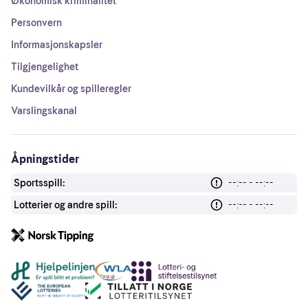
Økonomisk kriminalitet
Personvern
Informasjonskapsler
Tilgjengelighet
Kundevilkår og spilleregler
Varslingskanal
Åpningstider
Sportsspill:
--:-- - --:--
Lotterier og andre spill:
--:-- - --:--
Andre lenker