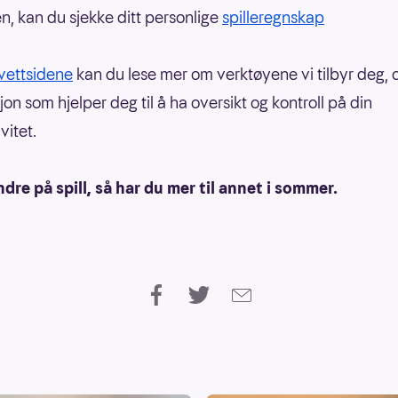
en, kan du sjekke ditt personlige
spilleregnskap
evettsidene
kan du lese mer om verktøyene vi tilbyr deg, 
on som hjelper deg til å ha oversikt og kontroll på din
vitet.
dre på spill, så har du mer til annet i sommer.