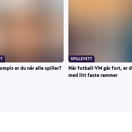
TT
SPILLEVETT
ompis er du når alle spiller?
Når fotball-VM går fort, er d
med litt faste rammer