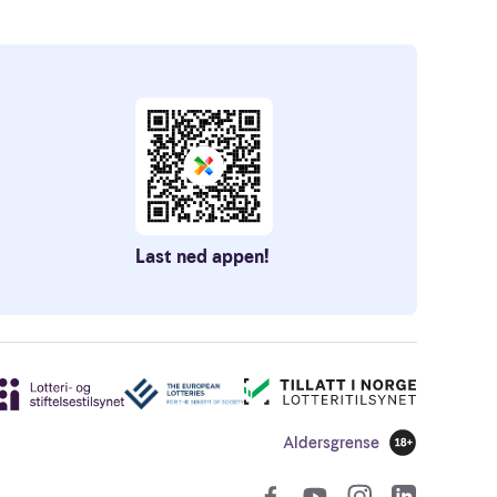
Last ned appen!
Aldersgrense
18 år