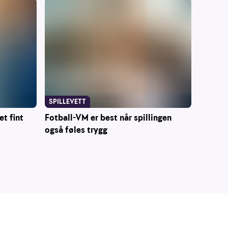
SPILLEVETT
Fotball-VM er best når spillingen
et fint
også føles trygg