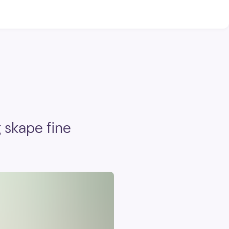
 skape fine