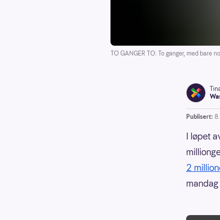
TO GANGER TO: To ganger, med bare noen 
Tin
Was
Publisert:
8
I løpet 
milliong
2 million
mandag 