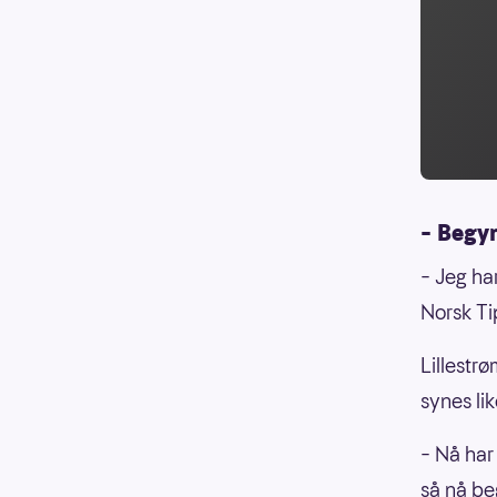
– Begy
– Jeg ha
Norsk Ti
Lillestr
synes lik
– Nå har
så nå be