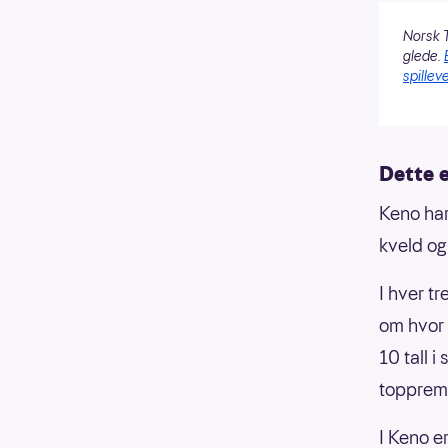
Norsk T
glede.
spilleve
Dette 
Keno har
kveld og 
I hver tr
om hvor 
10 tall i
topprem
I Keno e