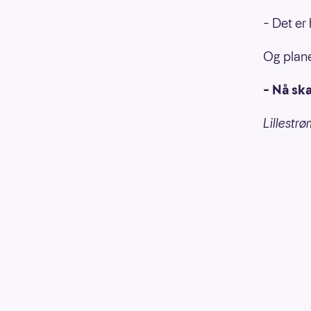
– Det er 
Og plane
– Nå ska
Lillestr