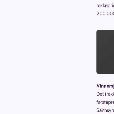
rekkepri
200 000 
Vinners
Det trek
førstepr
Sannsynl