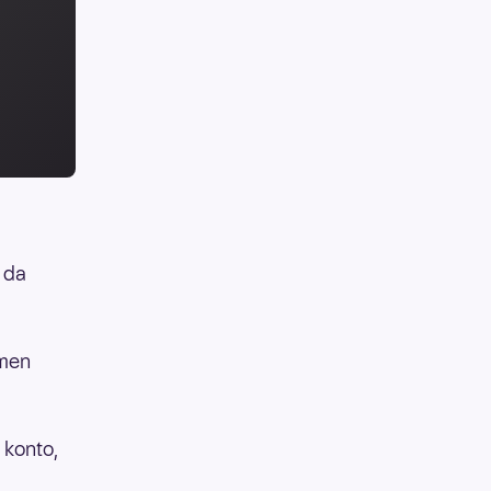
n da
 men
 konto,