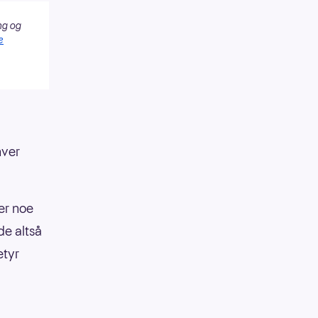
ng og
e
hver
ier noe
e altså
etyr