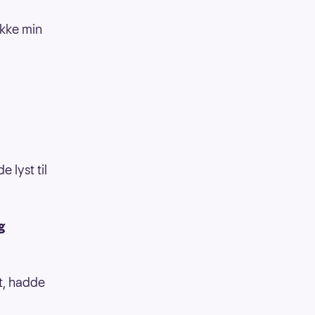
ikke min
e lyst til
g
st, hadde