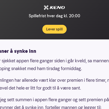
Spillefrist hver dag kl. 20:00
Lever spill
nner å synke inn
r sjekket appen flere ganger siden i går kveld, sa manne
pping snakket med ham tirsdag formiddag.
ømlingen har allerede vært klar over premien i flere timer,
evel det hele er litt for godt til å være sant.
 jeg sett summen i appen flere ganger og sett premien på
gynner det å synke inn, forteller mannen og legger til: