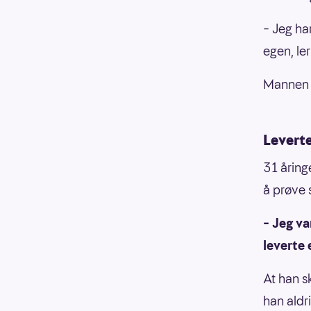
– Jeg ha
egen, ler
Mannen h
Leverte
31 åringe
å prøve s
– Jeg va
leverte 
At han s
han aldri