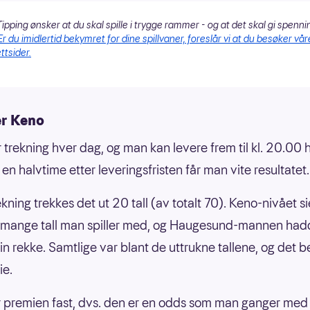
ipping ønsker at du skal spille i trygge rammer - og at det skal gi spenni
Er du imidlertid bekymret for dine spillvaner, foreslår vi at du besøker vår
ttsider.
er Keno
 trekning hver dag, og man kan levere frem til kl. 20.00 
en halvtime etter leveringsfristen får man vite resultatet.
ekning trekkes det ut 20 tall (av totalt 70). Keno-nivået s
mange tall man spiller med, og Haugesund-mannen hadd
 sin rekke. Samtlige var blant de uttrukne tallene, og det b
ie.
r premien fast, dvs. den er en odds som man ganger med