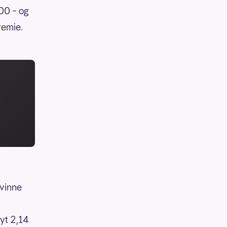
000 – og
remie.
 vinne
øyt 2,14