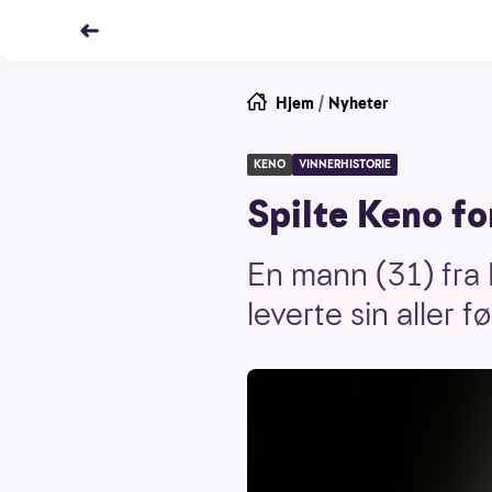
Hjem
/
Nyheter
KENO
VINNERHISTORIE
Spilte Keno for
En mann (31) fra L
leverte sin aller