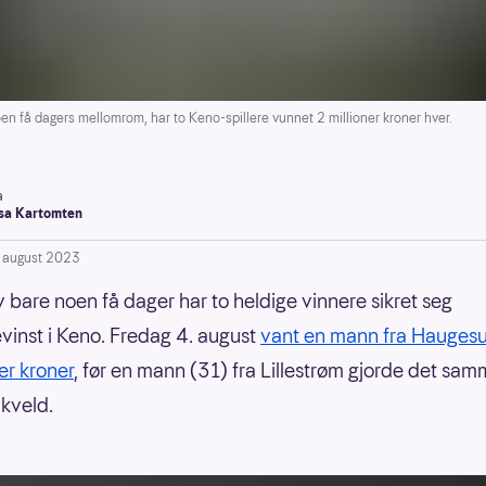
få dagers mellomrom, har to Keno-spillere vunnet 2 millioner kroner hver.
a
a Kartomten
. august 2023
av bare noen få dager har to heldige vinnere sikret seg
evinst i Keno. Fredag 4. august
vant en mann fra Hauges
er kroner
, før en mann (31) fra Lillestrøm gjorde det sa
kveld.