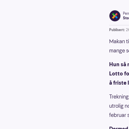
Pern
Sto
Publisert:
2
Makan ti
mange s
Hun så 
Lotto fo
å friste
Trekning
utrolig 
februar s
Dermed 