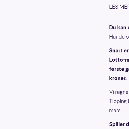
LES ME
Du kan o
Har du o
Snart e
Lotto-mi
første g
kroner.
Vi regne
Tipping 
mars.
Spiller 