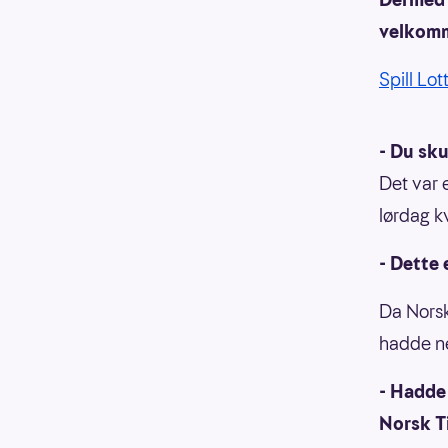
velkomm
Spill Lot
- Du sku
Det var 
lørdag k
- Dette 
Da Norsk
hadde n
- Hadde 
Norsk T