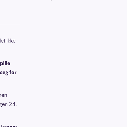
et ikke
pille
seg for
 men
ngen 24.
 kroner