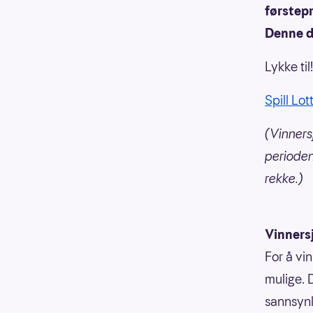
førstepr
Denne de
Lykke til!
Spill Lot
(Vinners
perioden 
rekke.)
Vinners
For å vin
mulige. 
sannsynli