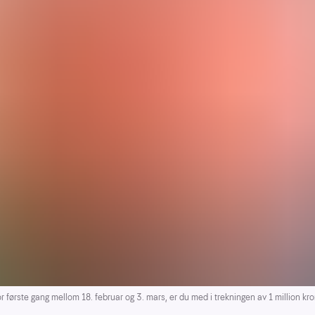
rste gang mellom 18. februar og 3. mars, er du med i trekningen av 1 million kro