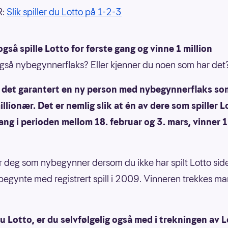
R:
Slik spiller du Lotto på 1-2-3
gså spille Lotto for første gang og vinne 1 million
gså nybegynnerflaks? Eller kjenner du noen som har det
r det garantert en ny person med nybegynnerflaks som
llionær. Det er nemlig slik at én av dere som spiller L
ang i perioden mellom 18. februar og 3. mars, vinner 1
r deg som nybegynner dersom du ikke har spilt Lotto sid
begynte med registrert spill i 2009. Vinneren trekkes m
du Lotto, er du selvfølgelig også med i trekningen av 