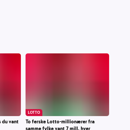
LOTTO
To ferske Lotto-millionærer fra
s du vant
samme fylke vant 7 mill. hver