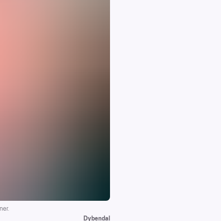
ner.
Dybendal