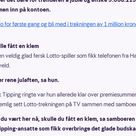
en inn på kontoen.
to for første gang og bli med i trekningen av 1 million kron
lle fått en klem
en veldig glad fersk Lotto-spiller som fikk telefonen fra 
veld.
er rene julaften, sa hun.
 Tipping ringte var hun allerede klar over premiesumme
emlig sett Lotto-trekningen på TV sammen med samboe
du vært her nå, skulle du fått en klem, sa samboeren 
ipping-ansatte som fikk overbringe det glade budska