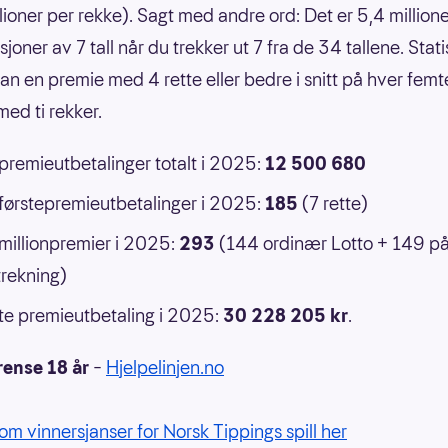
llioner per rekke). Sagt med andre ord: Det er 5,4 million
oner av 7 tall når du trekker ut 7 fra de 34 tallene. Statis
an en premie med 4 rette eller bedre i snitt på hver femt
ed ti rekker.
 premieutbetalinger totalt i 2025:
12 500 680
 førstepremieutbetalinger i 2025:
185
(7 rette)
 millionpremier i 2025:
293
(144 ordinær Lotto + 149 p
rekning)
e premieutbetaling i 2025:
30 228 205 kr
.
rense 18 år
–
Hjelpelinjen.no
om vinnersjanser for Norsk Tippings spill her