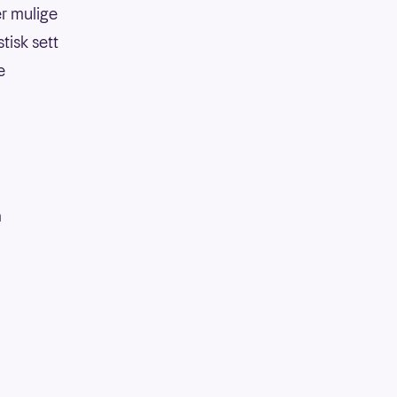
er mulige
tisk sett
e
å