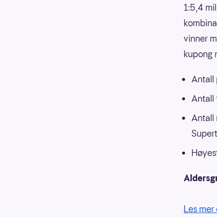
1:5,4 mi
kombinasj
vinner m
kupong m
Antall
Antall
Antall
Supert
Høyest
Aldersg
Les mer 