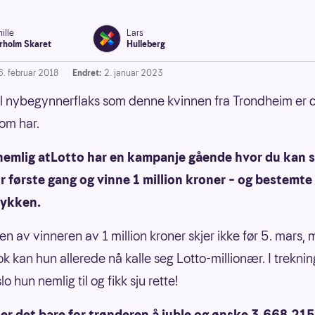
ille
Lars
rholm Skaret
Hulleberg
6. februar 2018
Endret:
2. januar 2023
l nybegynnerflaks som denne kvinnen fra Trondheim er d
om har.
nemlig atLotto har en kampanje gående hvor du kan s
r første gang og vinne 1 million kroner – og bestemte 
 lykken.
en av vinneren av 1 million kroner skjer ikke før 5. mars,
nok kan hun allerede nå kalle seg Lotto-millionær. I trekni
lo hun nemlig til og fikk sju rette!
er det bare for trønderen å juble og ønske 3.668.215