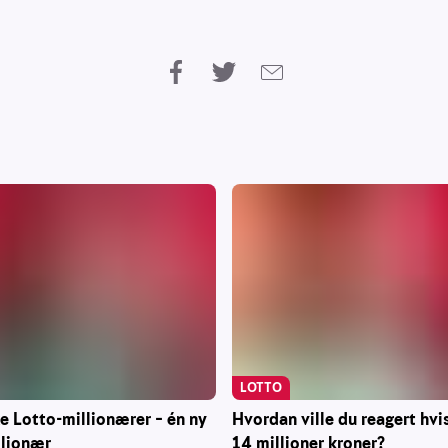
LOTTO
ke Lotto-millionærer – én ny
Hvordan ville du reagert hvi
llionær
14 millioner kroner?