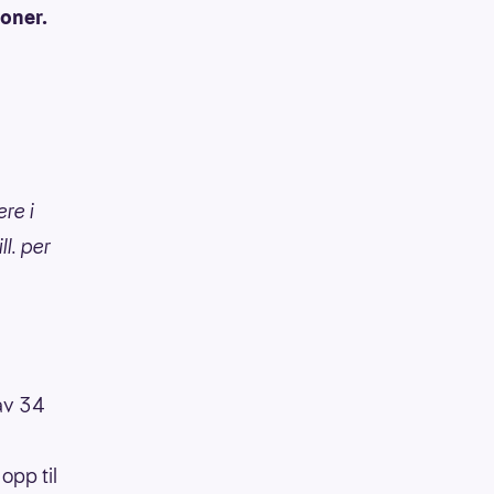
roner.
ere i
ll. per
 av 34
opp til