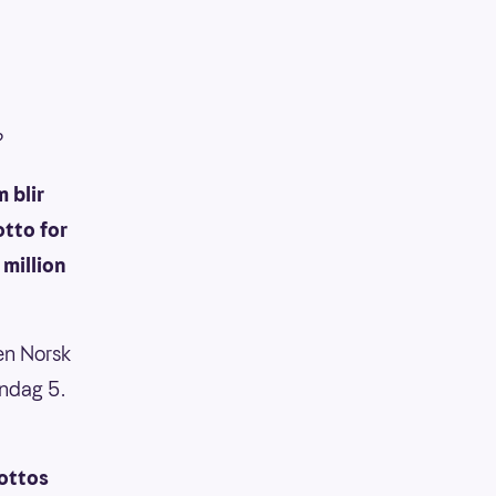
?
 blir
otto for
 million
en Norsk
andag 5.
Lottos