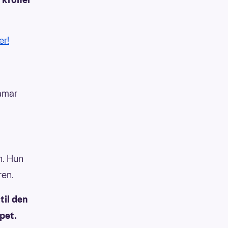
er!
Hamar
n. Hun
ren.
til den
pet.