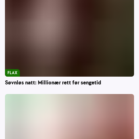
FLAX
Søvnløs natt: Millionær rett før sengetid