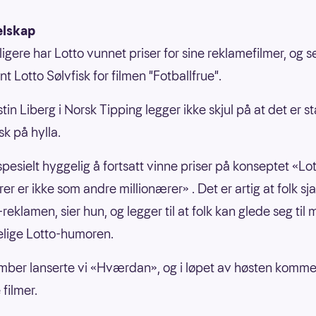
elskap
igere har Lotto vunnet priser for sine reklamefilmer, og s
 Lotto Sølvfisk for filmen "Fotballfrue".
tin Liberg i Norsk Tipping legger ikke skjul på at det er st
sk på hylla.
spesielt hyggelig å fortsatt vinne priser på konseptet «Lo
er er ikke som andre millionærer» . Det er artig at folk s
reklamen, sier hun, og legger til at folk kan glede seg til 
elige Lotto-humoren.
ember lanserte vi «Hværdan», og i løpet av høsten komme
 filmer.