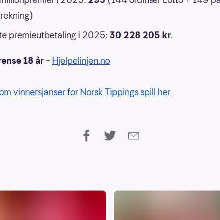
rekning)
e premieutbetaling i 2025:
30 228 205 kr
.
rense 18 år
–
Hjelpelinjen.no
om vinnersjanser for Norsk Tippings spill her