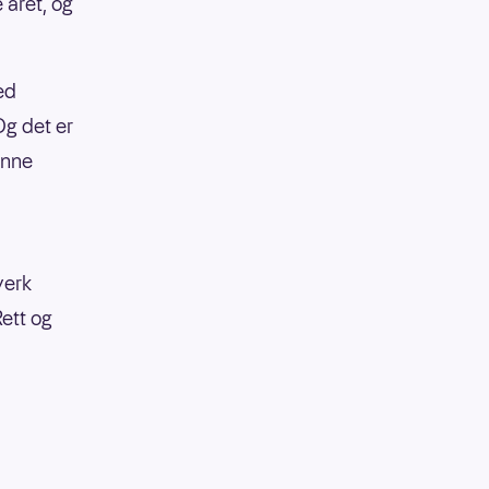
e året, og
ed
Og det er
inne
verk
Rett og