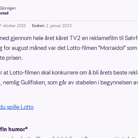
 Glorvigen
stad
7. oktober 2015
Endret:
2. januar 2023
ed gjennom hele året kåret TV2 en reklamefilm til Sølvf
og for august måned var det Lotto-filmen "Morraidol" som
te prisen.
r at Lotto-filmen skal konkurrere om å bli årets beste rek
, nemlig Gullfisken, som går av stabelen i begynnelsen a
du spille Lotto
 fin humor"