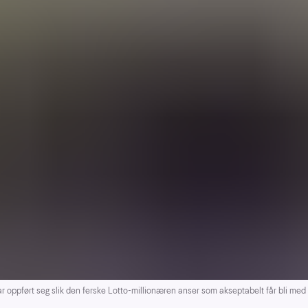
ppført seg slik den ferske Lotto-millionæren anser som akseptabelt får bli med