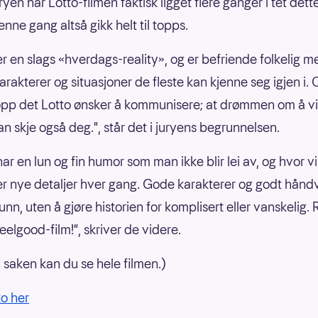
uryen har Lotto-filmen faktisk ligget flere ganger i tet dett
nne gang altså gikk helt til topps.
er en slags «hverdags-reality», og er befriende folkelig m
rakterer og situasjoner de fleste kan kjenne seg igjen i. 
opp det Lotto ønsker å kommunisere; at drømmen om å v
an skje også deg.", står det i juryens begrunnelsen.
ar en lun og fin humor som man ikke blir lei av, og hvor vi
 nye detaljer hver gang. Gode karakterer og godt hånd
bunn, uten å gjøre historien for komplisert eller vanskelig. 
feelgood-film!", skriver de videre.
i saken kan du se hele filmen.)
to her