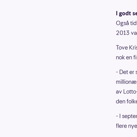
I godt s
Også tidl
2013 vant
Tove Kris
nok en fi
- Det er 
millionær
av Lotto-
den folk
- I sept
flere nye