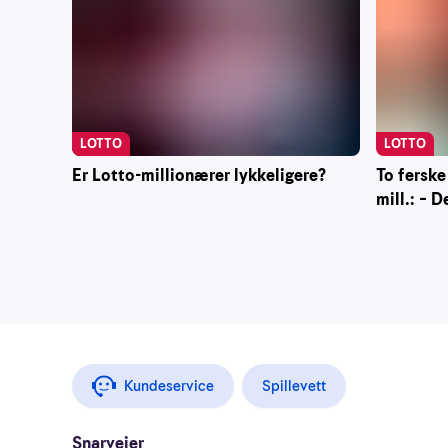
LOTTO
LOTTO
To ferske
Er Lotto-millionærer lykkeligere?
mill.: – D
Kundeservice
Spillevett
Snarveier