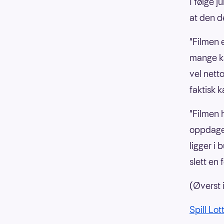
I følge j
at den de
"Filmen 
mange ka
vel nett
faktisk k
"Filmen h
oppdager
ligger i 
slett en 
(Øverst 
Spill Lot