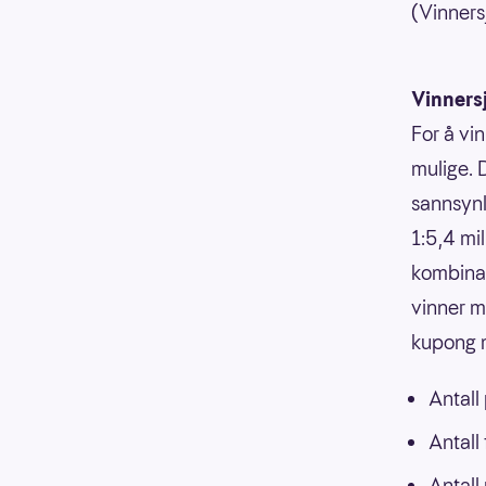
(Vinners
Vinners
For å vin
mulige. 
sannsynli
1:5,4 mi
kombinasj
vinner m
kupong m
Antall
Antall
Antall