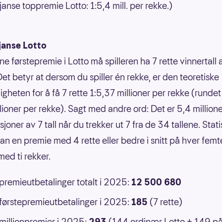
janse toppremie Lotto: 1:5,4 mill. per rekke.)
janse Lotto
ne førstepremie i Lotto må spilleren ha 7 rette vinnertall
Det betyr at dersom du spiller én rekke, er den teoretiske
gheten for å få 7 rette 1:5,37 millioner per rekke (rundet 
llioner per rekke). Sagt med andre ord: Det er 5,4 million
oner av 7 tall når du trekker ut 7 fra de 34 tallene. Statis
an en premie med 4 rette eller bedre i snitt på hver femt
ed ti rekker.
 premieutbetalinger totalt i 2025:
12 500 680
 førstepremieutbetalinger i 2025:
185
(7 rette)
 millionpremier i 2025:
293
(144 ordinær Lotto + 149 p