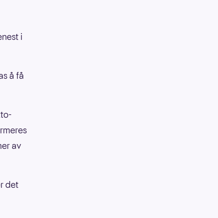
enest i
as å få
tto-
jarmeres
mer av
r det