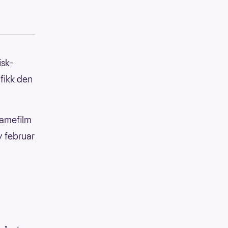
isk-
 fikk den
lamefilm
v februar