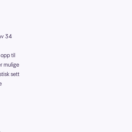
 av 34
opp til
er mulige
tisk sett
e
å