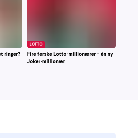
LOTTO
t ringer?
Fire ferske Lotto-millionærer – én ny
Joker-millionær