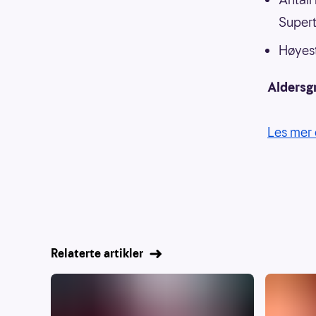
Supert
Høyest
Aldersg
Les mer 
Relaterte artikler