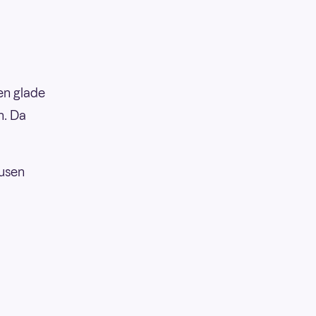
en glade
n. Da
Tusen