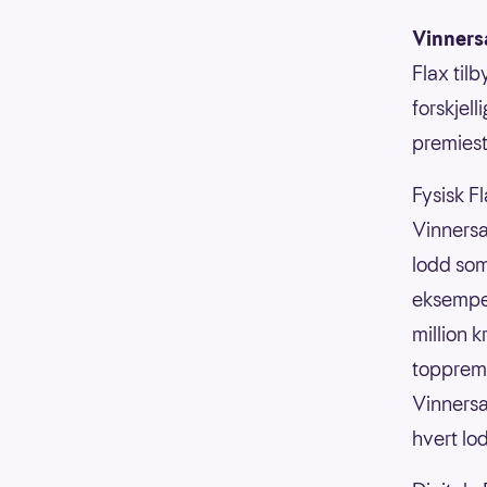
Vinners
Flax til
forskjell
premiest
Fysisk Fl
Vinnersa
lodd som
eksempel
million 
toppremi
Vinnersa
hvert lo