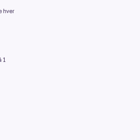
e hver
å 1