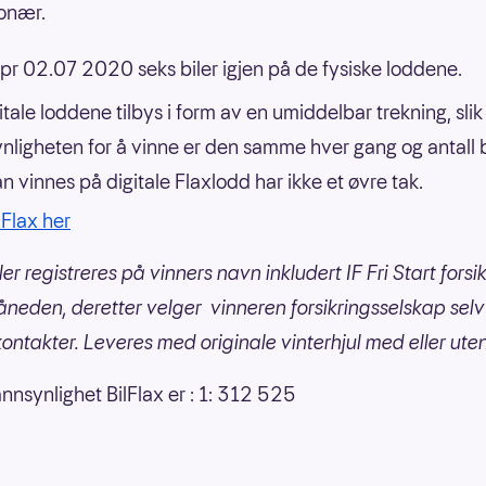
onær.
 pr 02.07 2020 seks biler igjen på de fysiske loddene.
itale loddene tilbys i form av en umiddelbar trekning, slik
nligheten for å vinne er den samme hver gang og antall b
n vinnes på digitale Flaxlodd har ikke et øvre tak.
lFlax her
er registreres på vinners navn inkludert IF Fri Start forsi
åneden, deretter velger vinneren forsikringsselskap selv
kontakter. Leveres med originale vinterhjul med eller ute
nnsynlighet BilFlax er : 1: 312 525