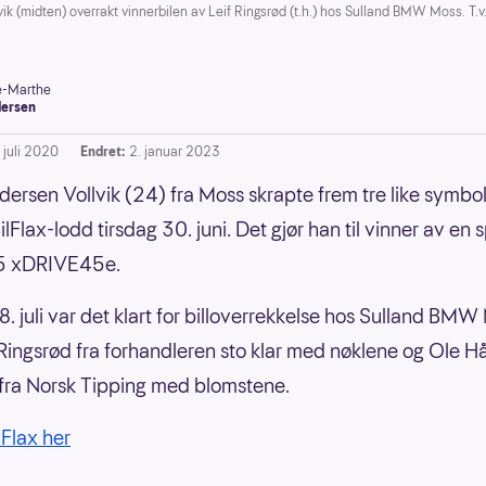
lvik (midten) overrakt vinnerbilen av Leif Ringsrød (t.h.) hos Sulland BMW Moss. T.
-Marthe
ersen
 juli 2020
Endret:
2. januar 2023
dersen Vollvik (24) fra Moss skrapte frem tre like symbol
BilFlax-lodd tirsdag 30. juni. Det gjør han til vinner av en s
 xDRIVE45e.
. juli var det klart for billoverrekkelse hos Sulland BMW
 Ringsrød fra forhandleren sto klar med nøklene og Ole H
ra Norsk Tipping med blomstene.
lFlax her