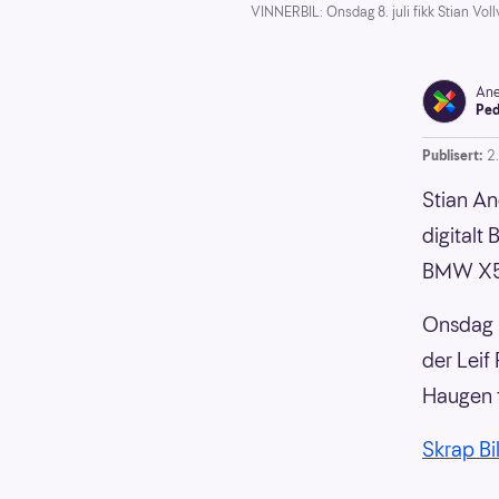
VINNERBIL: Onsdag 8. juli fikk Stian Vol
Ane
Ped
Publisert:
2.
Stian An
digitalt 
BMW X5
Onsdag 8
der Leif
Haugen f
Skrap Bi