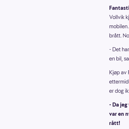
Fantasti
Vollvik k
mobilen.
brått. N
- Det ha
en bil, 
Kjøp av 
ettermid
er dog i
- Da je
var en n
rått!