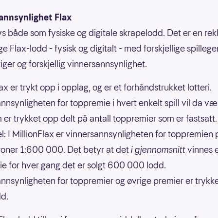
annsynlighet Flax
bys både som fysiske og digitale skrapelodd. Det er en re
ige Flax-lodd - fysisk og digitalt - med forskjellige spilleg
iger og forskjellig vinnersannsynlighet.
ax er trykt opp i opplag, og er et forhåndstrukket lotteri.
nnsynligheten for toppremie i hvert enkelt spill vil da væ
 er trykket opp delt på antall toppremier som er fastsatt.
: I MillionFlax er vinnersannsynligheten for toppremien 
kroner 1:600 000. Det betyr at det
i gjennomsnitt
vinnes 
e for hver gang det er solgt 600 000 lodd.
nnsynligheten for toppremier og øvrige premier er trykk
dd.