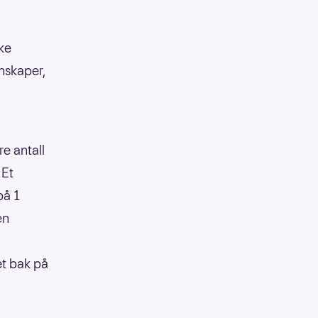
kke
enskaper,
re antall
 Et
på 1
en
et bak på