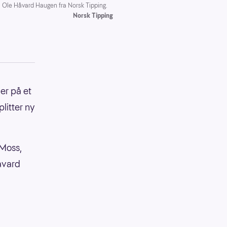
v. Ole Håvard Haugen fra Norsk Tipping.
Norsk Tipping
er på et
plitter ny
 Moss,
åvard