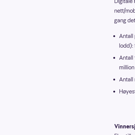
Digitale
nett/mob
gang det
Antall
lodd)
Antall
million
Antall
Høyest
Vinners