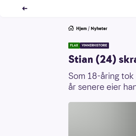
Hjem
/
Nyheter
FLAX
VINNERHISTORIE
Stian (24) skr
Som 18-åring tok
år senere eier ha