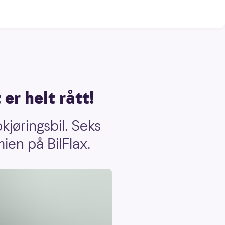
er helt rått!
øringsbil. Seks
ien på BilFlax.