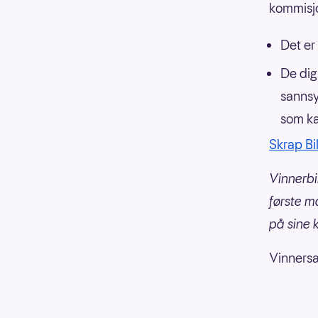
kommisj
Det er
De dig
sannsy
som ka
Skrap Bi
Vinnerbil
første m
på sine 
Vinnersa