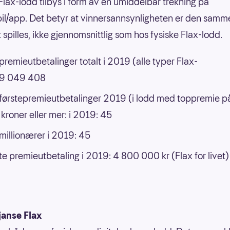
 Flax-lodd tilbys i form av en umiddelbar trekning på
il/app. Det betyr at vinnersannsynligheten er den samm
 spilles, ikke gjennomsnittlig som hos fysiske Flax-lodd.
 premieutbetalinger totalt i 2019 (alle typer Flax-
: 9 049 408
 førstepremieutbetalinger 2019 (i lodd med toppremie p
 kroner eller mer: i 2019: 45
 millionærer i 2019: 45
e premieutbetaling i 2019: 4 800 000 kr (Flax for livet)
janse Flax