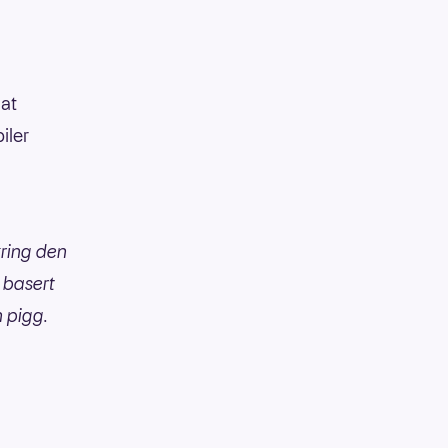
 at
iler
kring den
 basert
n pigg.