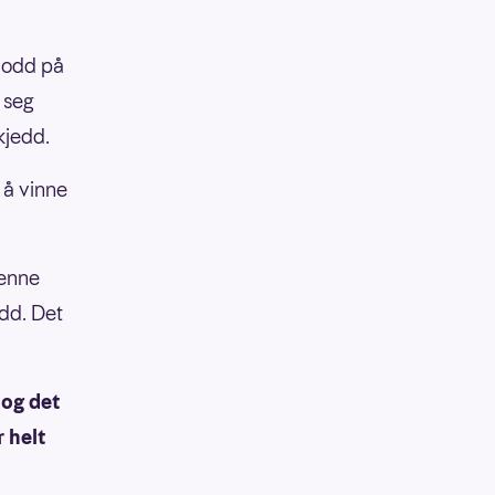
-lodd på
 seg
kjedd.
 å vinne
denne
dd. Det
 og det
r helt