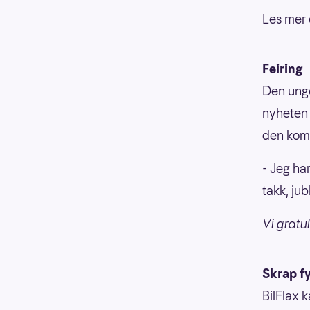
Les mer 
Feiring
Den unge
nyheten 
den kom
- Jeg har
takk, jub
Vi gratul
Skrap fy
BilFlax k