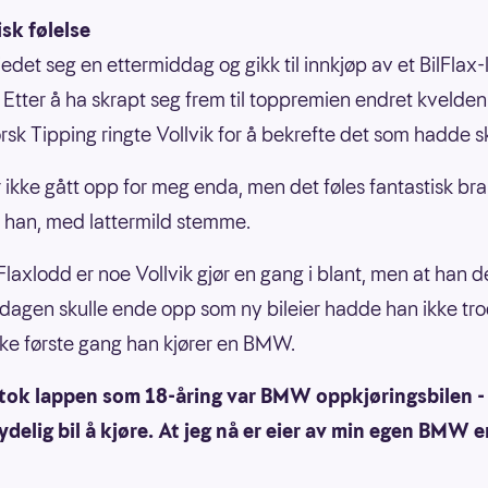
sk følelse
jedet seg en ettermiddag og gikk til innkjøp av et BilFlax
 Etter å ha skrapt seg frem til toppremien endret kvelden
orsk Tipping ringte Vollvik for å bekrefte det som hadde s
r ikke gått opp for meg enda, men det føles fantastisk bra
sa han, med lattermild stemme.
Flaxlodd er noe Vollvik gjør en gang i blant, men at han 
dagen skulle ende opp som ny bileier hadde han ikke tro
kke første gang han kjører en BMW.
g tok lappen som 18-åring var BMW oppkjøringsbilen -
ydelig bil å kjøre. At jeg nå er eier av min egen BMW e