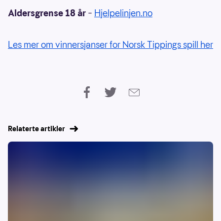
Aldersgrense 18 år
–
Hjelpelinjen.no
Les mer om vinnersjanser for Norsk Tippings spill her
Relaterte artikler