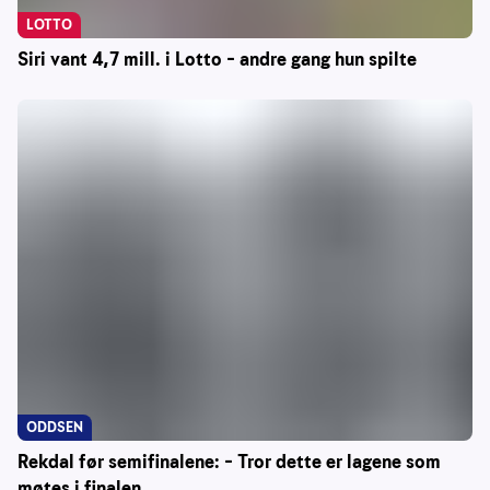
LOTTO
Siri vant 4,7 mill. i Lotto – andre gang hun spilte
ODDSEN
Rekdal før semifinalene: – Tror dette er lagene som
møtes i finalen